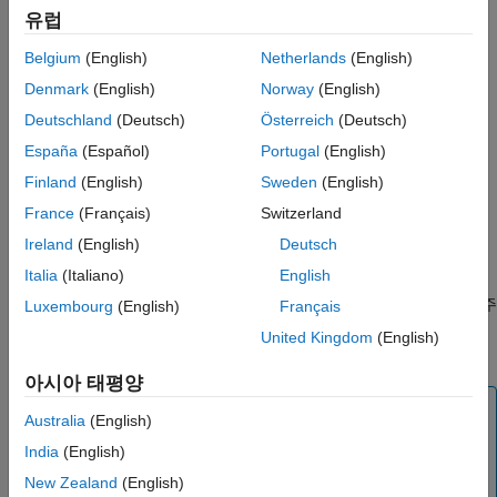
있습니다.
유럽
set 메서드를 사용하면 다음을 수행할 수 있습니다.
Belgium
(English)
Netherlands
(English)
Denmark
(English)
Norway
(English)
내장 유효성 검사 기법에서 지원하는 것보다 좀 더 복잡한
속성 유효성 검사를 설계할 수 있습니다.
Deutschland
(Deutsch)
Österreich
(Deutsch)
España
(Español)
Portugal
(English)
사용자 지정 오류 메시지를 발생시킬 수 있습니다.
Finland
(English)
Sweden
(English)
속성값 변경의 직접적인 결과가 되는 동작(예: 하드웨어
France
(Français)
Switzerland
장치와의 연결 설정 또는 업데이트, 또는 파일 열기)을
Ireland
(English)
Deutsch
수행하여 리소스에 대한 액세스를 보장할 수 있습니다.
Italia
(Italiano)
English
get 메서드 및 set 메서드는 클래스에 오버헤드를 야기합니다. 자주
Luxembourg
(English)
Français
액세스하는 속성의 get 메서드와 set 메서드에서는 복잡하고
United Kingdom
(English)
계산량이 많은 연산을 피하십시오.
아시아 태평양
참고
Australia
(English)
여기에 설명된 get 메서드 및 set 메서드를 직접 호출할
India
(English)
수는 없습니다
. 속성값에 액세스할 때 MATLAB이 이러한
New Zealand
(English)
메서드를 자동으로 호출합니다. 사용자가 호출할 수 있는