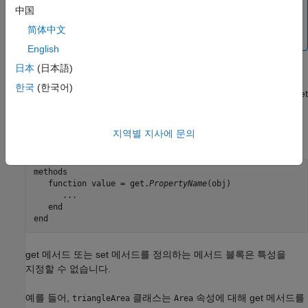
get 메서드 및 set 메서드 구현에 대한 자세한 내용은
中国
속성에 대한 set/get 인터페이스 구현하기
항목을
简体中文
참조하십시오.
English
日本
(日本語)
속성 get 메서드
한국
(한국어)
연결된 속성값이 쿼리될 때마다 MATLAB이 자동으로 호출하는 get
메서드를 정의할 수 있습니다. get 메서드는 해당 속성값을
반환해야 합니다. get 메서드는 다음 구문을 사용합니다. 여기서
지역별 지사에 문의
은 속성의 이름입니다.
PropertyName
methods 

   function value = get.
PropertyName
(obj)

      ...

   end

end
get 메서드 또는 set 메서드를 정의하는 메서드 블록은 특성을
지정할 수 없습니다.
예를 들어,
클래스는
속성에 대해 get 메서드를
triangleArea
Area