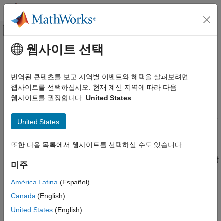
콘텐츠로 바로 가기
MATLAB 도움말 센터
오프캔버스 탐색 메뉴 토글
주요 콘텐츠
웹사이트 선택
문서 홈
속성 get 및 set 메서드
MATLAB
번역된 콘텐츠를 보고 지역별 이벤트와 혜택을 살펴보려면
프로그래밍
®
연결된 속성에 액세스할 때마다 MATLAB
이 자동으로 호출하는
웹사이트를 선택하십시오. 현재 계신 지역에 따라 다음
클래스
속성 get 메서드와 set 메서드를 정의할 수 있습니다. get 메서드
웹사이트를 권장합니다:
United States
클래스 정의하기
또는 set 메서드를 지정된 속성과 연결하려면 각각 형식
및
을 사용하여 get 메서드와
속성
get.
set.
PropertyName
PropertyName
United States
set 메서드의 이름을 지정하십시오.
속성 get 및 set 메서드
또한 다음 목록에서 웹사이트를 선택하실 수도 있습니다.
get 메서드와 set 메서드는 속성에 액세스하는 것 외에도 추가
이 페이지 내용
단계를 수행할 수 있습니다. get 메서드를 사용하면 다음을 수행할
속성 get 메서드
미주
수 있습니다.
속성 set 메서드
América Latina
(Español)
참고 항목
종속 속성의 값을 계산할 수 있습니다.
Canada
(English)
United States
(English)
사용자에게 제시한 것과 다른 형식으로 데이터를 저장할 수