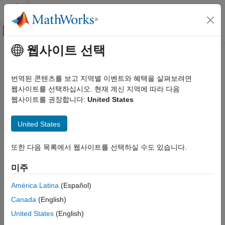
콘텐츠로 바로 가기
MATLAB 도움말 센터
오프캔버스 탐색 메뉴 토글
주요 콘텐츠
웹사이트 선택
문서 홈
MATLAB
과 C++
MATLAB
번역된 콘텐츠를 보고 지역별 이벤트와 혜택을 살펴보려면
외부 언어 인터페이스
®
MATLAB
에서 직접 C/C++ 라이브러리 기능 호출 또는 MATLAB
웹사이트를 선택하십시오. 현재 계신 지역에 따라 다음
함수를 호출하는 최신 C++ 프로그램 작성
웹사이트를 권장합니다:
United States
카테고리
C/C++와 MATLAB을 연결하는 방법에는 여러 가지가 있습니다.
MATLAB과 C++
United States
MATLAB에서 C/C++ 호출하기
공유 라이브러리—기능을 내보내는 C 또는 C++ 공유
MATLAB에서 C/C++ MEX 함수 호출하기
라이브러리가 있는 경우 MATLAB 인터페이스를 빌드하고 이
또한 다음 목록에서 웹사이트를 선택하실 수도 있습니다.
라이브러리에 패키징하여 MATLAB 사용자와 공유할 수
C++에서 MATLAB 호출하기
있습니다. 자세한 내용은
MATLAB에서 C/C++ 호출하기
C++용 MATLAB Data API
미주
항목을 참조하십시오.
MATLAB과 Java
América Latina
(Español)
MATLAB과 Python
C++에서 MATLAB에 액세스—MATLAB을 시작하고, 인수와
Canada
(English)
MATLAB과 .NET
함께 MATLAB 함수를 실행하며, MATLAB과 C++ 프로그램
MATLAB과 COM
United States
(English)
간에 데이터를 교환하는 C++ 프로그램을 작성하려면 C++용
MATLAB과 웹 서비스