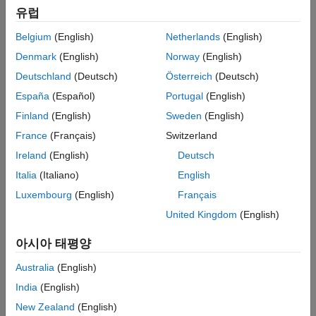
MATLAB Engine API를 사용하십시오. 자세한 내용은
유럽
C++에서 MATLAB 호출하기
항목을 참조하십시오. MATLAB
MATLAB과 C
데이터를 사용한 작업은
C++용 MATLAB Data API
항목을
MATLAB과 Fortran
Belgium
(English)
Netherlands
(English)
참조하십시오.
Denmark
(English)
Norway
(English)
MATLAB에서 C++ 코드 실행(MEX 파일)—C++ 프로그램의
Deutschland
(Deutsch)
Österreich
(Deutsch)
효율성을 제공하고 MATLAB에서 외부 함수와 라이브러리에
España
(Español)
Portugal
(English)
액세스할 수 있는 MATLAB 함수를 생성하려면 C++ MEX
Finland
(English)
Sweden
(English)
API를 사용하십시오. 자세한 내용은
MATLAB에서 호출
가능한 C++ 함수 작성하기(MEX 파일)
항목을 참조하십시오.
France
(Français)
Switzerland
Ireland
(English)
Deutsch
일부 기존 코드는
함수를 호출하거나
C Matrix API
를
loadlibrary
Italia
(Italiano)
English
포함하는 C 인터페이스를 사용하지만, 이러한 인터페이스의 C++
언어 지원 기능에는 제한이 있습니다. 이러한 코드를 유지해야
Luxembourg
(English)
Français
하는 경우
MATLAB에서 C 호출하기
항목을 참조하십시오.
United Kingdom
(English)
카테고리
아시아 태평양
MATLAB에서 C/C++ 호출하기
Australia
(English)
MATLAB에서 직접 C 및 C++ 라이브러리 기능 호출
India
(English)
MATLAB에서 C/C++ MEX 함수 호출하기
New Zealand
(English)
MEX 파일은 MATLAB에서 생성되는 함수로, C/C++ 프로그램을