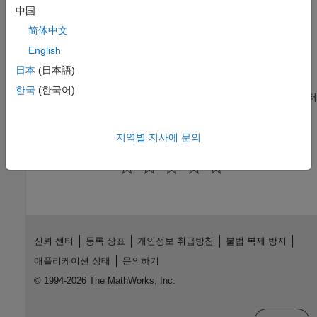
中国
호출합니다.
简体中文
C++에서 MATLAB 호출하기
C++ 프로그램에서 MATLAB 코드를 실행하며, 객체 지향
English
프로그래밍과 비동기 실행을 지원
日本
(日本語)
C++용 MATLAB Data API
한국
(한국어)
MATLAB Data API를 사용하여 C++ 프로그램에서 MATLAB 데이터
읽고 쓰기
지역별 지사에 문의
이 페이지가 얼마나 도움이 되었습니까?
신뢰 센터
등록 상표
개인정보 취급방침
불법 복제 방지
애플리케이션 상태
문의하기
© 1994-2026 The MathWorks, Inc.