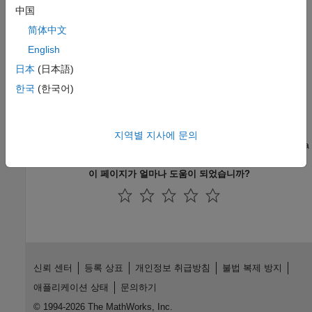
中国
문제 해결
简体中文
Troubleshoot BeagleBone Black Serial Port
English
Troubleshoot Serial Port on BeagleBone Black hardware.
日本
(日本語)
추천 예제
한국
(한국어)
Control Four-Digit Seven-Segment Display Using Serial
Port
지역별 지사에 문의
Use the serial UART on BeagleBone Black hardware to control a
four-digit seven-segment display.
이 페이지가 얼마나 도움이 되었습니까?
신뢰 센터
등록 상표
개인정보 취급방침
불법 복제 방지
애플리케이션 상태
문의하기
© 1994-2026 The MathWorks, Inc.