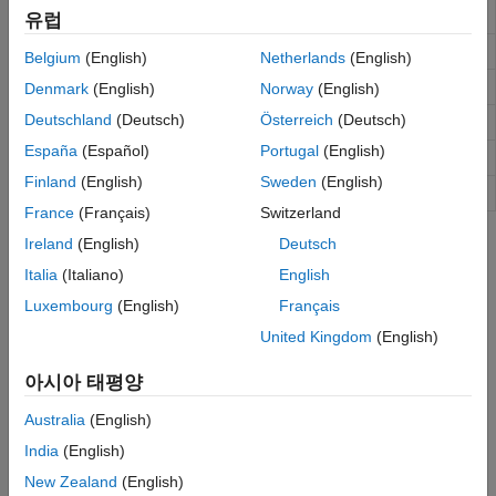
Black hardware
유럽
SPI 인터페이스
PWM
Show diagram of all pins
showAllPins
Belgium
(English)
Netherlands
(English)
ADC
Show diagram of GPIO pins
showPins
Denmark
(English)
Norway
(English)
웹 카메라
Deutschland
(Deutsch)
Österreich
(Deutsch)
Enable serial interface
enableSerialPort
Linux
España
(Español)
Portugal
(English)
Read data from serial device
read
Finland
(English)
Sweden
(English)
Write data to serial device
write
France
(Français)
Switzerland
Ireland
(English)
Deutsch
도움말 항목
Italia
(Italiano)
English
Use BeagleBone Black Serial Port to Connect to Device
Luxembourg
(English)
Français
This example shows how to create a connection to a serial
device, write data to the device, and read data from the device.
United Kingdom
(English)
BeagleBone Black Serial Port
아시아 태평양
Serial port on BeagleBone Black hardware.
Australia
(English)
BeagleBone Black Pin Map
India
(English)
Detailed description of BeagleBone Black pin map.
New Zealand
(English)