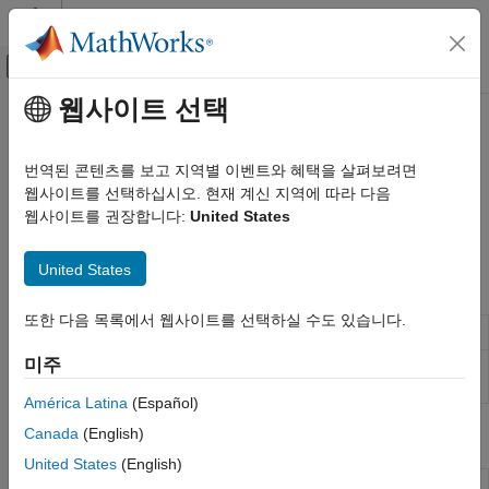
콘텐츠로 바로 가기
MATLAB 도움말 센터
오프캔버스 탐색 메뉴 토글
주요 콘텐츠
웹사이트 선택
문서 홈
직렬 포트
MATLAB
번역된 콘텐츠를 보고 지역별 이벤트와 혜택을 살펴보려면
데이터 가져오기와 분석
®
BeagleBone
Black 직렬 포트 사용
웹사이트를 선택하십시오. 현재 계신 지역에 따라 다음
데이터 가져오기 및 내보내기
BeagleBone Black의 직렬 포트에 연결하고, 직렬 포트에 연결된
웹사이트를 권장합니다:
United States
하드웨어와 네트워크 통신
장치를 제어합니다.
하드웨어 보드 및 키트
United States
객체
BeagleBone Black
또한 다음 목록에서 웹사이트를 선택하실 수도 있습니다.
카테고리
Connection to
BeagleBone
Black hardware
beaglebone
설치 및 설정
미주
Connection to serial device on
BeagleBone
serialdev
BeagleBone Black 하드웨어에 연결
Black hardware
América Latina
(Español)
LED
GPIO 핀
Canada
(English)
함수
직렬 포트
United States
(English)
I2C 인터페이스
Terminate connection to
BeagleBone
clear