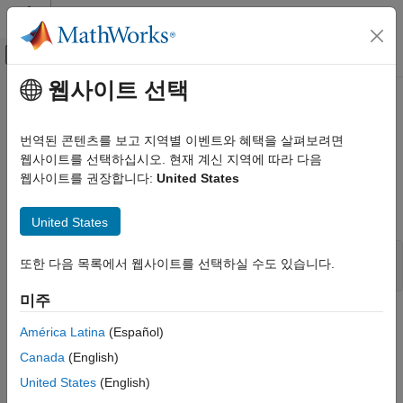
콘텐츠로 바로 가기
MATLAB 도움말 센터
오프캔버스 탐색 메뉴 토글
주요 콘텐츠
웹사이트 선택
문서 홈
mxIsInt8 (C)
MATLAB
번역된 콘텐츠를 보고 지역별 이벤트와 혜택을 살펴보려면
External Language Interfaces
Determine whether mxArray represents data as signed 8-bit
웹사이트를 선택하십시오. 현재 계신 지역에 따라 다음
C with MATLAB
integers
웹사이트를 권장합니다:
United States
C Matrix API
C Syntax
United States
mxIsInt8 (C)
ON THIS PAGE
#include "matrix.h"

또한 다음 목록에서 웹사이트를 선택하실 수도 있습니다.
bool mxIsInt8(const mxArray *pm);
C Syntax
Description
미주
Description
Version History
América Latina
(Español)
See Also
Use
to determine whether the specified array
mxIsInt8
Canada
(English)
represents its real and imaginary data as 8-bit signed integers.
United States
(English)