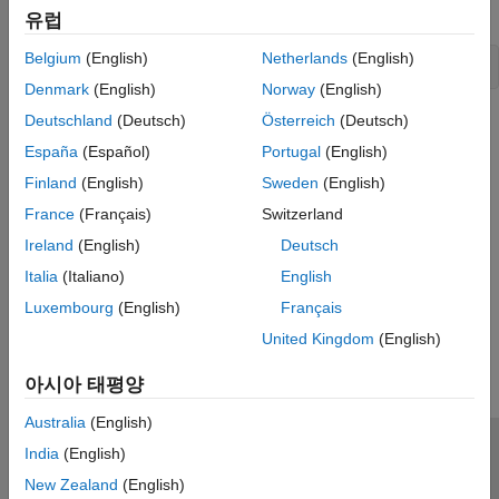
In C, calling
is equivalent to calling:
mxIsInt8
유럽
Belgium
(English)
Netherlands
(English)
Denmark
(English)
Norway
(English)
Deutschland
(Deutsch)
Österreich
(Deutsch)
Version History
España
(Español)
Portugal
(English)
Introduced before R2006a
Finland
(English)
Sweden
(English)
See Also
France
(Français)
Switzerland
Ireland
(English)
Deutsch
|
|
mxIsClass
mxGetClassID
mxIsUint8
Italia
(Italiano)
English
Luxembourg
(English)
Français
How useful was this information?
United Kingdom
(English)
아시아 태평양
Australia
(English)
India
(English)
신뢰 센터
등록 상표
개인정보 취급방침
불법 복제 방지
New Zealand
(English)
애플리케이션 상태
문의하기