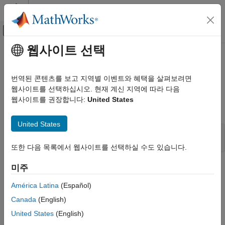
콘텐츠로 바로 가기
MATLAB 도움말 센터
오프캔버스 탐색 메뉴 토글
주요 콘텐츠
웹사이트 선택
문서 홈
mxCreateLogicalScalar (C)
MATLAB
번역된 콘텐츠를 보고 지역별 이벤트와 혜택을 살펴보려면
External Language Interfaces
Scalar, logical array
웹사이트를 선택하십시오. 현재 계신 지역에 따라 다음
C with MATLAB
웹사이트를 권장합니다:
United States
C Matrix API
C Syntax
United States
mxCreateLogicalScalar (C)
#include "matrix.h"

ON THIS PAGE
mxArray *mxCreateLogicalScalar(mxLogical value);
또한 다음 목록에서 웹사이트를 선택하실 수도 있습니다.
C Syntax
Arguments
Arguments
미주
Returns
América Latina
(Español)
value
Description
Logical value to which you want to initialize the array
Canada
(English)
Version History
United States
(English)
See Also
Returns