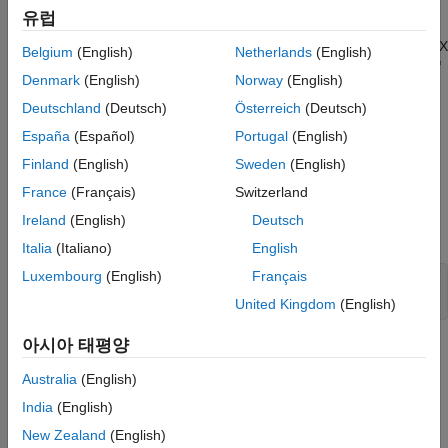
유럽
Pointer to the created
. If unsuccessful in a standalone
mxArray
(non-MEX file) application, returns
. If unsuccessful in a MEX
NULL
Belgium
(English)
Netherlands
(English)
®
file, the MEX file terminates and returns control to the MATLAB
Denmark
(English)
Norway
(English)
prompt. The function is unsuccessful when there is not enough
Deutschland
(Deutsch)
Österreich
(Deutsch)
free heap space to create the
.
mxArray
España
(Español)
Portugal
(English)
Description
Finland
(English)
Sweden
(English)
Call
to create a scalar logical
.
mxCreateLogicalScalar
mxArray
France
(Français)
Switzerland
is a convenience function that replaces
mxCreateLogicalScalar
Ireland
(English)
Deutsch
the following code:
Italia
(Italiano)
English
Luxembourg
(English)
Français
pa = mxCreateLogicalMatrix(1, 1);

*mxGetLogicals(pa) = value;
United Kingdom
(English)
아시아 태평양
When you finish using the
, call
to
mxArray
mxDestroyArray
destroy it.
Australia
(English)
India
(English)
Version History
New Zealand
(English)