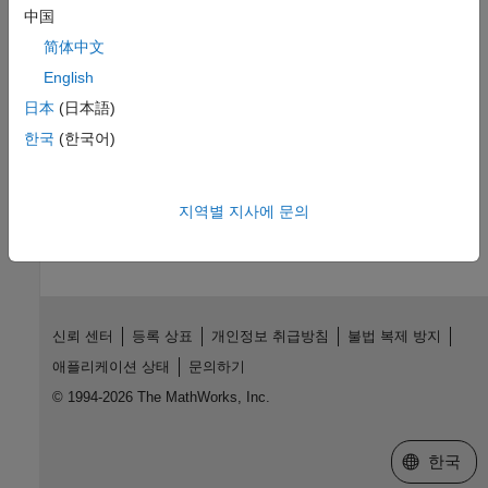
Introduced before R2006a
中国
简体中文
See Also
English
|
|
mxCreateLogicalArray
mxCreateLogicalMatrix
日本
(日本語)
|
|
|
mxIsLogicalScalar
mxIsLogicalScalarTrue
mxGetLogicals
한국
(한국어)
mxDestroyArray
How useful was this information?
지역별 지사에 문의
신뢰 센터
등록 상표
개인정보 취급방침
불법 복제 방지
애플리케이션 상태
문의하기
© 1994-2026 The MathWorks, Inc.
웹사이트 
한국