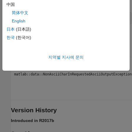
中国
toAscii
简体中文
std::string toAscii() const
English
日本
(日本語)
Returns
한국
(한국어)
Contents of reference to
as
std::string
CharArray
ASCII string.
지역별 지사에 문의
Throws
matlab::data::NonAsciiCharInRequestedAsciiOutputException
Version History
Introduced in R2017b