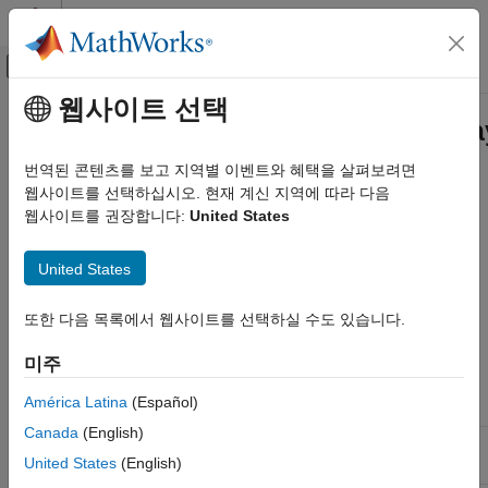
콘텐츠로 바로 가기
MATLAB 도움말 센터
오프캔버스 탐색 메뉴 토글
주요 콘텐츠
웹사이트 선택
문서 홈
matlab::data::Reference<CharArr
MATLAB
번역된 콘텐츠를 보고 지역별 이벤트와 혜택을 살펴보려면
External Language Interfaces
C++ class to get reference to
웹사이트를 선택하십시오. 현재 계신 지역에 따라 다음
CharArray
C++ with MATLAB
웹사이트를 권장합니다:
United States
MATLAB Data API for C++
Description
United States
matlab::data::Reference<CharArray>
The
class extends the APIs available to a
CharArrayExt
reference to a
.
CharArray
ON THIS PAGE
또한 다음 목록에서 웹사이트를 선택하실 수도 있습니다.
Description
Class Details
Member Functions
미주
Namespace:
Version History
matlab::data
América Latina
(Español)
See Also
Canada
(English)
Base class:
Reference<Array>
United States
(English)