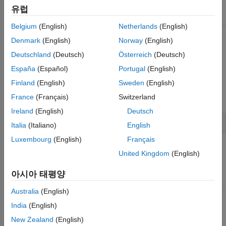
Include:
TypedArrayRef.hpp
유럽
Belgium
(English)
Netherlands
(English)
Denmark
(English)
Norway
(English)
Member Functions
Deutschland
(Deutsch)
Österreich
(Deutsch)
toUTF16
España
(Español)
Portugal
(English)
toAscii
Finland
(English)
Sweden
(English)
France
(Français)
Switzerland
toUTF16
Ireland
(English)
Deutsch
String toUTF16() const
Italia
(Italiano)
English
Luxembourg
(English)
Français
Returns
United Kingdom
(English)
Contents of reference to
matlab::data::String
CharArray
as
string.
matlab::data::String
아시아 태평양
Australia
(English)
Throws
India
(English)
None
New Zealand
(English)