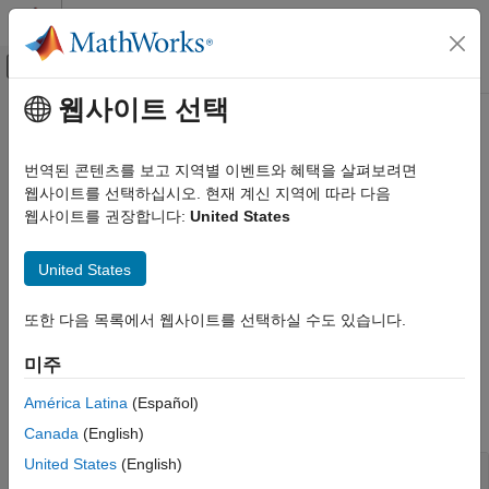
콘텐츠로 바로 가기
MATLAB 도움말 센터
오프캔버스 탐색 메뉴 토글
주요 콘텐츠
웹사이트 선택
문서 홈
고급 평가 및 예외 처리
MATLAB
번역된 콘텐츠를 보고 지역별 이벤트와 혜택을 살펴보려면
프로그래밍
표현식 평가, 오류 발생 시 데이터 캡처
웹사이트를 선택하십시오. 현재 계신 지역에 따라 다음
®
MATLAB
에는 표현식을 간접적으로 평가하고 오류 데이터를
웹사이트를 권장합니다:
United States
카테고리
수집하는 기능이 포함되어 있습니다.
스크립트
United States
함수
오류를 감지하고 예외를 발생시키는 모든 MATLAB 코드는
라이브 스크립트 및 라이브 함수
객체를 생성합니다. MATLAB은 미리 정의된 예외나
MException
또한 다음 목록에서 웹사이트를 선택하실 수도 있습니다.
클래스
미리 생성해 둔 예외를 발생시킬 수 있습니다.
파일과 폴더
미주
함수
백그라운드 및 병렬 처리
América Latina
(Español)
MATLAB 코드의 보안
모두 확장
고급 평가 및 예외 처리
Canada
(English)
United States
(English)
표현식 실행