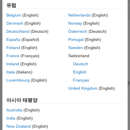
유럽
오류 정보 캡처
Belgium
(English)
Netherlands
(English)
Denmark
(English)
Norway
(English)
도움말 항목
Deutschland
(Deutsch)
Österreich
(Deutsch)
España
(Español)
Portugal
(English)
eval 함수의 대안
함수가 매우 강력하고 유연하기는 하지만, 항상 프로그래밍
eval
Finland
(English)
Sweden
(English)
문제 해결을 위한 최상의 솔루션은 아닙니다. 대부분의 경우,
eval
France
(Français)
Switzerland
사용을 대체할 수 있는 접근 방식이 권장됩니다.
Ireland
(English)
Deutsch
MATLAB 애플리케이션의 예외 처리
Italia
(Italiano)
English
프로그래밍할 때는 항상 프로그램에 오류 검사 기능을 포함시켜
Luxembourg
(English)
Français
모든 조건에서 안정적으로 동작하도록 하는 것이 좋습니다. 작성한
United Kingdom
(English)
프로그램이 서로 다른 유형의 오류에 대응하는 방식을 결정할 수
있습니다.
아시아 태평양
예외 발생시키기
Australia
(English)
예외에 대한 대응책
India
(English)
New Zealand
(English)
이 페이지가 얼마나 도움이 되었습니까?