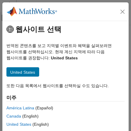
콘텐츠로 바로 가기
MATLAB 도움말 센터
오프캔버스 탐색 메뉴 토글
주요 콘텐츠
웹사이트 선택
문서 홈
Mathematics and Optimization
번역된 콘텐츠를 보고 지역별 이벤트와 혜택을 살펴보려면
Radar
웹사이트를 선택하십시오. 현재 계신 지역에 따라 다음
How useful was this information?
웹사이트를 권장합니다:
United States
카테고리
Global Optimization Toolbox
United States
Mapping Toolbox
Get Started with Mapping Toolbox
또한 다음 목록에서 웹사이트를 선택하실 수도 있습니다.
Data Import and Export
Map Display
미주
Data Analysis
América Latina
(Español)
Geometric Geodesy
Canada
(English)
Coordinate Reference Systems
United States
(English)
Applications