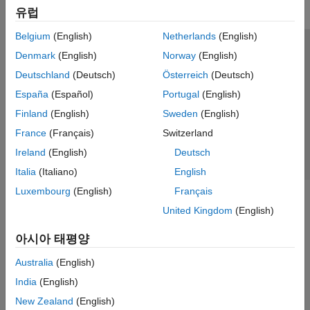
Optimization Toolbox
유럽
Partial Differential Equation Toolbox
Belgium
(English)
Netherlands
(English)
Phased Array System Toolbox
신뢰 센터
등록 상표
개인정보 취급방침
불법 복제 방지
Denmark
(English)
Norway
(English)
Radar Toolbox
애플리케이션 상태
문의하기
Deutschland
(Deutsch)
Österreich
(Deutsch)
Sensor Fusion and Tracking Toolbox
© 1994-2026 The MathWorks, Inc.
España
(Español)
Portugal
(English)
Symbolic Math Toolbox
Finland
(English)
Sweden
(English)
웹사이트 
France
(Français)
Switzerland
한국
Ireland
(English)
Deutsch
Italia
(Italiano)
English
Luxembourg
(English)
Français
United Kingdom
(English)
아시아 태평양
Australia
(English)
India
(English)
New Zealand
(English)