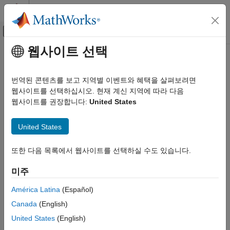
콘텐츠로 바로 가기
MATLAB 도움말 센터
오프캔버스 탐색 메뉴 토글
주요 콘텐츠
웹사이트 선택
문서 홈
테스트 및 계측(T&M)
번역된 콘텐츠를 보고 지역별 이벤트와 혜택을 살펴보려면
카테고리
웹사이트를 선택하십시오. 현재 계신 지역에 따라 다음
웹사이트를 권장합니다:
United States
Data Acquisition Toolbox
이 페이지가 얼마나 도움이 되었습니까?
Image Acquisition Toolbox
United States
Industrial Communication Toolbox
Instrument Control Toolbox
또한 다음 목록에서 웹사이트를 선택하실 수도 있습니다.
Instrument Control Toolbox 시작하기
미주
Instrument Control Toolbox에서 문제
해결
América Latina
(Español)
계측기 연결 및 통신
Canada
(English)
인터페이스 기반 계측기 통신
United States
(English)
드라이버 기반 계측기 통신