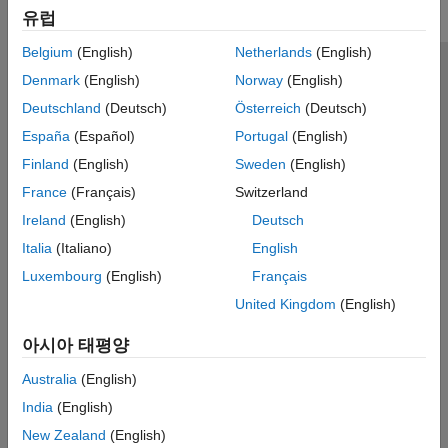
Simulink에서의 직접 인터페이스 통신
유럽
Instrument Control Toolbox 지원
하드웨어
Belgium
(English)
Netherlands
(English)
ThingSpeak
신뢰 센터
등록 상표
개인정보 취급방침
불법 복제 방지
Denmark
(English)
Norway
(English)
Vehicle Network Toolbox
애플리케이션 상태
문의하기
Deutschland
(Deutsch)
Österreich
(Deutsch)
© 1994-2026 The MathWorks, Inc.
España
(Español)
Portugal
(English)
Finland
(English)
Sweden
(English)
웹사이트 
France
(Français)
Switzerland
한국
Ireland
(English)
Deutsch
Italia
(Italiano)
English
Luxembourg
(English)
Français
United Kingdom
(English)
아시아 태평양
Australia
(English)
India
(English)
New Zealand
(English)