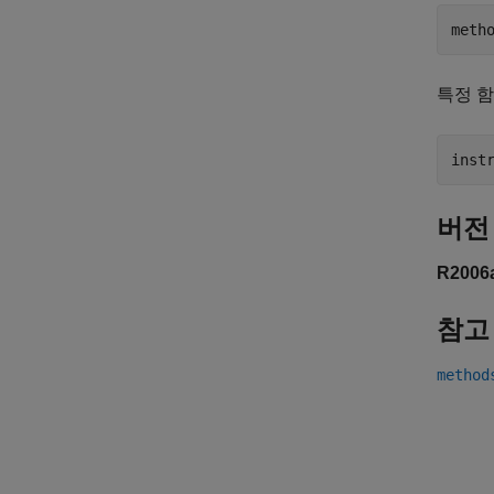
meth
특정 
inst
버전
R200
참고
method