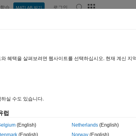
학습
로그인
MATLAB 받기
예제
함수
블록
앱
비디오
Answers
이지는 기계 번역을 사용하여 번역되었습니다. 영어 원문을 보려면
oke
트와 혜택을 살펴보려면 웹사이트를 선택하십시오. 현재 계신 지
객체에서 드라이버별 함수 실행
하실 수도 있습니다.
invoke(obj,'name')
invoke(obj,'name',arg1,arg2,...)
유럽
Belgium
(English)
Netherlands
(English)
Denmark
(English)
Norway
(English)