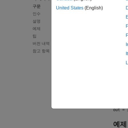
obj
구문
United States
(English)
인수
name
설명
F
예제
팁
arg1,
버전 내역
I
참고 항목
I
out
설명
out = 
반환됩
out = 
예제