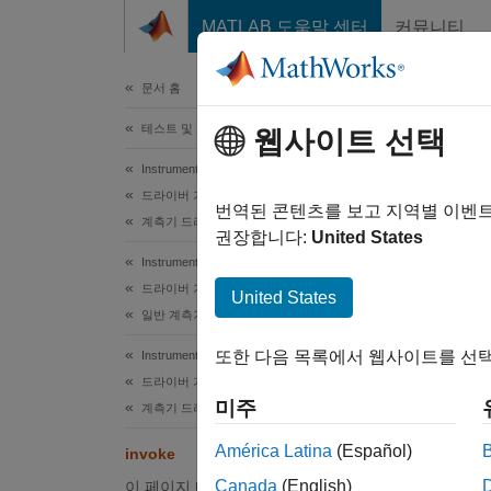
콘텐츠로 바로 가기
MATLAB 도움말 센터
커뮤니티
문서
문서 홈
테스트 및 계측(T&M)
웹사이트 선택
이 페
Instrument Control Toolbox
inv
드라이버 기반 계측기 통신
번역된 콘텐츠를 보고 지역별 이벤
계측기 드라이버 통신
권장합니다:
United States
장치 
Instrument Control Toolbox
드라이버 기반 계측기 통신
United States
구문
일반 계측기 드라이버
또한 다음 목록에서 웹사이트를 선택
Instrument Control Toolbox
out = 
드라이버 기반 계측기 통신
out = 
미주
계측기 드라이버 편집 및 테스트
인수
América Latina
(Español)
invoke
Canada
(English)
이 페이지 내용