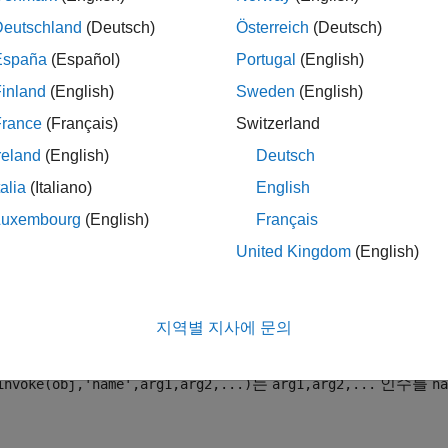
장치 객체.
Deutschland
(Deutsch)
Österreich
(Deutsch)
España
(Español)
Portugal
(English)
실행할 함수.
inland
(English)
Sweden
(English)
France
(Français)
Switzerland
에 전달된 인수.
arg2,...
name
reland
(English)
Deutsch
talia
(Italiano)
English
출력 함수.
Luxembourg
(English)
Français
United Kingdom
(English)
은
로 지정한 장치 객체에서
로 지정
invoke(obj,'name')
obj
name
지역별 지사에 문의
니다.
는
인수를
invoke(obj,'name',arg1,arg2,...)
arg1,arg2,...
na