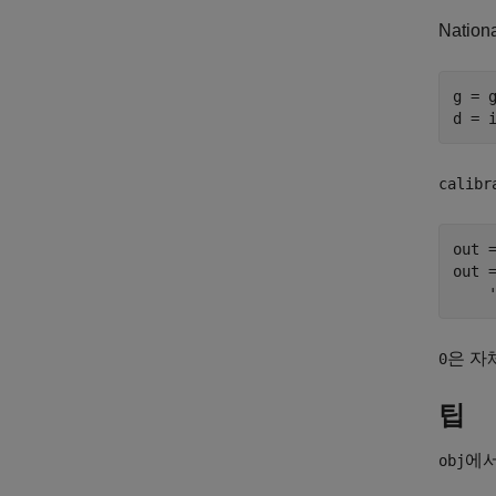
Nation
g = g
d = 
calibr
out =
out =
    
은 자
0
팁
에서
obj