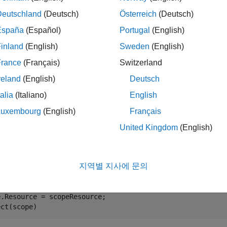
 Keysight Technologies® 33522B 함수 발생기와 Tektro
Deutschland
(Deutsch)
Österreich
(Deutsch)
되었습니다. 함수 발생기와 오실로스코프의 GPIB 주소는 각각
G
España
(Español)
Portugal
(English)
생기는 채널 1에서 100ms마다 1V의 오프셋으로 2V p-p 스윕 
다. 오실로스코프는 채널 1에서 파형을 수집하도록 구성되어 있
inland
(English)
Sweden
(English)
France
(Français)
Switzerland
로스코프 구성
reland
(English)
Deutsch
k-Control(오실로스코프)를 사용하여 오실로스코프를 구성합니다.
talia
(Italiano)
English
Luxembourg
(English)
Français
eResource = 
"GPIB0::11::INSTR"
;

 
"CH1"
;
United Kingdom
(English)
스코프 객체를 생성하고 계측기에 대한 연결을 엽니다.
지역별 지사에 문의
 = oscilloscope;

.Resource = scopeResource;

ect(scope)