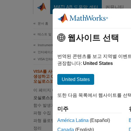
콘텐츠로 바로 가기
MATLAB 도움말 센터
커뮤니티
문서
문서 홈
테스트 및 계측(T&M)
웹사이트 선택
이 페
Instrument Control Toolbox
VI
인터페이스 기반 계측기 통신
번역된 콘텐츠를 보고 지역별 이벤
오실
VISA 인터페이스
권장합니다:
United States
VISA를 사용하여 스윕 사인파를
생성하고 Quick-Control
United States
오실로스코프를 사용하여 파형 캡처
이 예
이 페이지 내용
또한 다음 목록에서 웹사이트를 선택
방법을
오실로스코프 구성
함수 발생기 구성
미주
지원되는 
파형 수집
América Latina
(Español)
파형 플로팅
요구 
정리
Canada
(English)