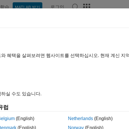
학습
로그인
MATLAB 받기
예제
함수
블록
앱
비디오
Answers
이지는 기계 번역을 사용하여 번역되었습니다. 영어 원문을 보려면
SA를 사용하여 스윕 사인파를 생성하고 Q
트와 혜택을 살펴보려면 웹사이트를 선택하십시오. 현재 계신 지
로스코프를 사용하여 파형 캡처
제는 함수 발생기를 사용하여 스윕된 사인파 파형을 생성하는 방
하실 수도 있습니다.
 보여줍니다.
유럽
하드웨어의 전체 목록을 보려면 Instrument Control Toolbox
제
Belgium
(English)
Netherlands
(English)
사항
Denmark
(English)
Norway
(English)