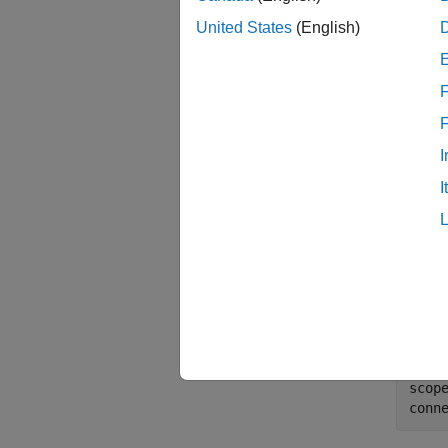
이 예제는
United States
(English)
테스트
함수 발
있습니
F
오실
I
Quic
I
scop
ch =
오실로
scope
scope
conn