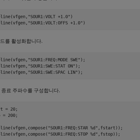
eline(vfgen,
"SOUR1:VOLT +1.0"
)

eline(vfgen,
"SOUR1:VOLT:OFFS +1.0"
)
모드를 활성화합니다.
eline(vfgen,
"SOUR1:FREQ:MODE SWE"
);

eline(vfgen,
"SOUR1:SWE:STAT ON"
);

eline(vfgen,
"SOUR1:SWE:SPAC LIN"
);
 종료 주파수를 구성합니다.
t = 20;

 = 200;

eline(vfgen,compose(
"SOUR1:FREQ:STAR %d"
,fstart));

eline(vfgen,compose(
"SOUR1:FREQ:STOP %d"
,fstop));