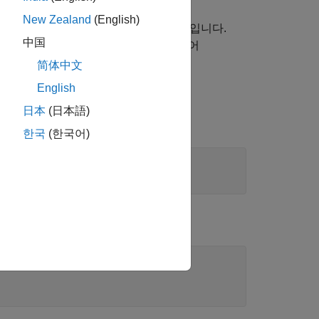
nix® TDS 1002 오실로스코프를 사용하여
New Zealand
(English)
PIB0::5::INSTR
과
GPIB0::11::INSTR
입니다.
中国
사인파(20~200Hz)를 생성하도록 구성되어
습니다.
简体中文
English
日本
(日本語)
한국
(한국어)