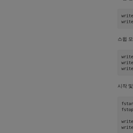
writ
writ
스윕 
writ
writ
writ
시작 및
fstar
fstop
writ
writ