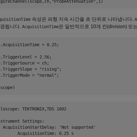
igureChannel(scope,ch,
"ProbeAttenuation"
,1)
속성은 파형 지속 시간을 초 단위로 나타냅니다.
quisitionTime
A
변경됩니다.
은 일반적으로 10개 칸(division)
AcquisitionTime
.AcquisitionTime = 0.25;

.TriggerLevel = 2.56;

.TriggerSource = ch;

e.TriggerSlope = 
"rising"
;

e.TriggerMode = 
"normal"
;

(scope)
loscope: TEKTRONIX,TDS 1002

strument Settings:

  AcquisitionStartDelay: 'Not supported'

       AcquisitionTime: 0.25 s
