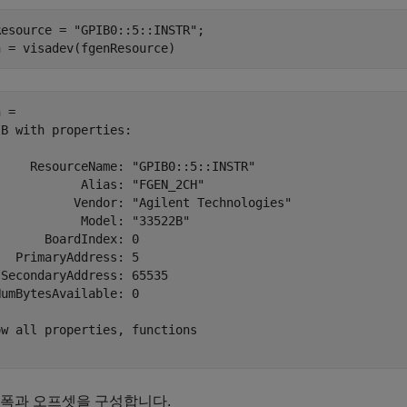
Resource = 
"GPIB0::5::INSTR"
;

n = visadev(fgenResource)
 = 

B with properties:

     ResourceName: "GPIB0::5::INSTR"

           Alias: "FGEN_2CH"

           Vendor: "Agilent Technologies"

           Model: "33522B"

      BoardIndex: 0

  PrimaryAddress: 5

SecondaryAddress: 65535

umBytesAvailable: 0

w all properties, functions

진폭과 오프셋을 구성합니다.