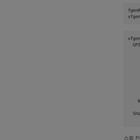
fgen
vfge
vfgen
  GPI
    
     
    
     
     
     
     
    N
  Sho
스윕 