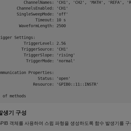
           ChannelNames: 'CH1', 'CH2', 'MATH', 'REFA', 'R
       ChannelsEnabled: 'CH1'

       SingleSweepMode: 'off'

               Timeout: 10 s

        WaveformLength: 2500

igger Settings:

          TriggerLevel: 2.56

         TriggerSource: 'CH1'

          TriggerSlope: 'rising'

           TriggerMode: 'normal'

mmunication Properties:

                Status: 'open'

               Resource: 'GPIB0::11::INSTR'

발생기 구성
-GPIB 객체를 사용하여 스윕 파형을 생성하도록 함수 발생기를 