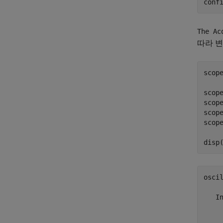
conf
The Ac
따라 
scope
scope
scope
scop
scop
disp
oscil
   In
    
     