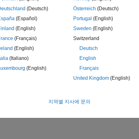
Deutschland
(Deutsch)
Österreich
(Deutsch)
España
(Español)
Portugal
(English)
inland
(English)
Sweden
(English)
France
(Français)
Switzerland
reland
(English)
Deutsch
talia
(Italiano)
English
Luxembourg
(English)
Français
United Kingdom
(English)
지역별 지사에 문의