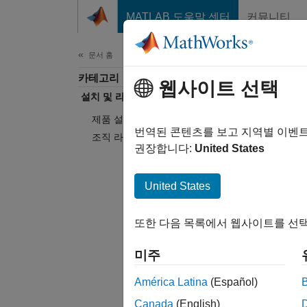
콘텐츠로 바로 가기
MATLAB 도움말 센터
커뮤니티
문서
문서 홈
카테고리
설치
웹사이트 선택
설치 및 라이선싱
제품 설치하기
번역된 콘텐츠를 보고 지역별 이벤
조직 라이선스 관리하기
권장합니다:
United States
제품 
United States
Math
또한 다음 목록에서 웹사이트를 선택
조직 
미주
시스템 
América Latina
(Español)
Canada
(English)