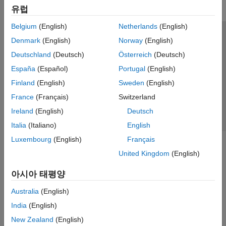
유럽
Belgium
(English)
Netherlands
(English)
신뢰 센터
등록 상표
개인정보 취급방침
불법 복제 방지
Denmark
(English)
Norway
(English)
애플리케이션 상태
문의하기
Deutschland
(Deutsch)
Österreich
(Deutsch)
© 1994-2026 The MathWorks, Inc.
España
(Español)
Portugal
(English)
Finland
(English)
Sweden
(English)
웹사이트 
France
(Français)
Switzerland
한국
Ireland
(English)
Deutsch
Italia
(Italiano)
English
Luxembourg
(English)
Français
United Kingdom
(English)
아시아 태평양
Australia
(English)
India
(English)
New Zealand
(English)