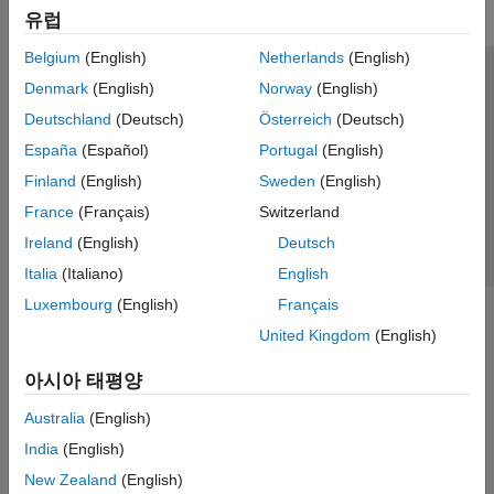
유럽
Belgium
(English)
Netherlands
(English)
신뢰 센터
등록 상표
개인정보 취급방침
불법 복제 방지
Denmark
(English)
Norway
(English)
애플리케이션 상태
문의하기
Deutschland
(Deutsch)
Österreich
(Deutsch)
© 1994-2026 The MathWorks, Inc.
España
(Español)
Portugal
(English)
Finland
(English)
Sweden
(English)
웹사이트 
France
(Français)
Switzerland
한국
Ireland
(English)
Deutsch
Italia
(Italiano)
English
Luxembourg
(English)
Français
United Kingdom
(English)
아시아 태평양
Australia
(English)
India
(English)
New Zealand
(English)