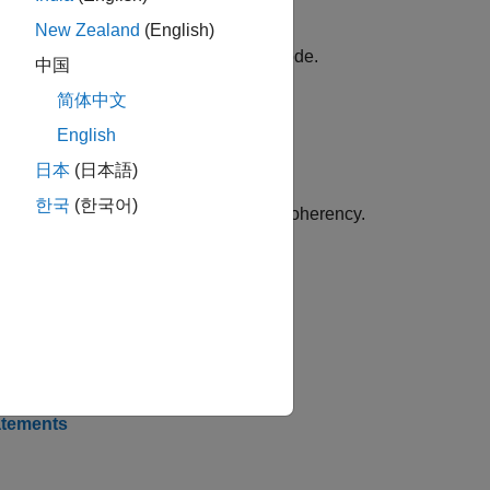
New Zealand
(English)
 to enhance readability of generated code.
中国
简体中文
English
日本
(日本語)
한국
(한국어)
 operation and thereby enhance Data Coherency.
iciency.
atements