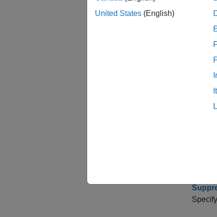
Enhanc
United States
(English)
Describ
F
Enhanc
Convert
I
Improv
I
Generat
Contro
Specify
Optimi
Reorder
Suppre
Specify