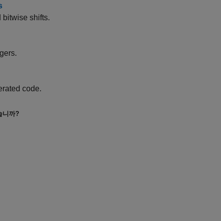
s
bitwise shifts.
gers.
nerated code.
습니까?