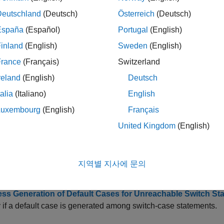
e Readability of Code for Flow Charts
Deutschland
(Deutsch)
Österreich
(Deutsch)
es how to convert if-elseif-else code to switch-case statements
España
(Español)
Portugal
(English)
inland
(English)
Sweden
(English)
e Code Readability for MATLAB Function Blocks
 if-elseif-else code to switch-case statements.
France
(Français)
Switzerland
reland
(English)
Deutsch
e Data Coherency in Generated Code
talia
(Italiano)
English
e a single unique variable for each Data Store read and write
Luxembourg
(English)
Français
l Parentheses in Generated Code
United Kingdom
(English)
 how parentheses are placed in the code.
ze Code by Reordering Commutable Operands
지역별 지사에 문의
 the execution of operands in the generated code to improve eff
ss Generation of Default Cases for Unreachable Switch St
 if a default case is generated among switch-case statements.