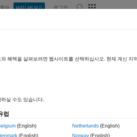
학습
로그인
MATLAB 받기
예제
함수
블록
모델 설정
앱
비디오
Answers
이지는 기계 번역을 사용하여 번역되었습니다. 영어 원문을 보려면
 스타일
트와 혜택을 살펴보려면 웹사이트를 선택하십시오. 현재 계신 지
 코드의 스타일과 가독성을 사용자 지정
성기를 스타일 규칙에 따라 구성하여 코드를 더 읽기 쉽고 일관되
수 없는 명령문과 같은 선택적인 구문적 기능을 제거하거나 포함
하실 수도 있습니다.
 가독성을 우선시하는 방식으로 특정 작업을 구현하도록 코드 생
곱으로 곱할 때 곱셈 연산자를 사용하는 것보다 부호 있는 비트
유럽
 떨어집니다. 두 가지 방법 중 하나를 선호하도록 코드 생성기를
Belgium
(English)
Netherlands
(English)
말 항목
Denmark
(English)
Norway
(English)