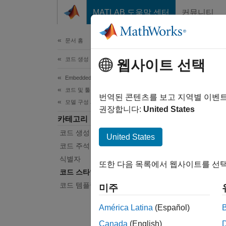
콘텐츠로 바로 가기
MATLAB 도움말 센터
커뮤니티
문서
문서 홈
코드 생성
웹사이트 선택
이 페
Embedded Coder
코드
코드 및 툴 사용자 지정
번역된 콘텐츠를 보고 지역별 이벤
모델 구성 세트 사용자 지정
권장합니다:
United States
카테고리
생성된
코드 생성 구성 세트
코드 생
United States
도달할 
코드 주석
식별자
또한 다음 목록에서 웹사이트를 선택
성능이나
코드 스타일
거듭제
코드 템플릿
미주
가독성이
América Latina
(Español)
도움
Canada
(English)