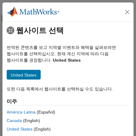
콘텐츠로 바로 가기
MATLAB 도움말 센터
오프캔버스 탐색 메뉴 토글
주요 콘텐츠
웹사이트 선택
문서 홈
close
Computational Finance
번역된 콘텐츠를 보고 지역별 이벤트와 혜택을 살펴보려면
Close connection to
SIX Financial Information
웹사이트를 선택하십시오. 현재 계신 지역에 따라 다음
Datafeed Toolbox
웹사이트를 권장합니다:
United States
Financial Data
collapse all in page
SIX Financial Information
Syntax
United States
close
close(C)
또한 다음 목록에서 웹사이트를 선택하실 수도 있습니다.
ON THIS PAGE
Description
Syntax
미주
closes the connection
to
SIX Financial Information
.
close(
)
C
C
Description
Input Arguments
América Latina
(Español)
Input Arguments
Version History
Canada
(English)
See Also
collapse all
United States
(English)