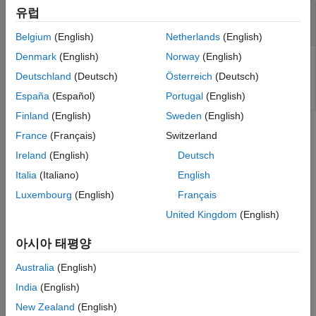
—
Connection
유럽
C
SIX Financial Information
connection
Belgium
(English)
Netherlands
(English)
Denmark
(English)
Norway
(English)
Connection, specified as a
SIX Financial Information
Deutschland
(Deutsch)
Österreich
(Deutsch)
connection.
España
(Español)
Portugal
(English)
Finland
(English)
Sweden
(English)
Version History
France
(Français)
Switzerland
Ireland
(English)
Deutsch
Introduced in R2011b
Italia
(Italiano)
English
See Also
Luxembourg
(English)
Français
United Kingdom
(English)
tlkrs
아시아 태평양
How useful was this information?
Australia
(English)
India
(English)
New Zealand
(English)