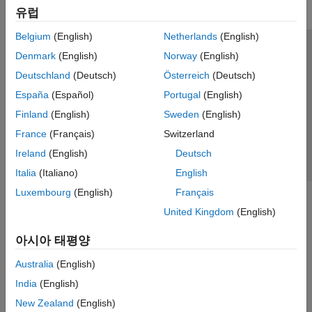
유럽
Data Acquisition Toolbox에서 문제 해결
Data Acquisition Toolbox 지원 하드웨어
Belgium
(English)
Netherlands
(English)
Image Acquisition Toolbox
신뢰 센터
등록 상표
개인정보 취급방침
불법 복제 방지
Denmark
(English)
Norway
(English)
Industrial Communication Toolbox
애플리케이션 상태
문의하기
Deutschland
(Deutsch)
Österreich
(Deutsch)
Instrument Control Toolbox
© 1994-2026 The MathWorks, Inc.
España
(Español)
Portugal
(English)
ThingSpeak
Finland
(English)
Sweden
(English)
Vehicle Network Toolbox
웹사이트 
France
(Français)
Switzerland
한국
Ireland
(English)
Deutsch
Italia
(Italiano)
English
Luxembourg
(English)
Français
United Kingdom
(English)
아시아 태평양
Australia
(English)
India
(English)
New Zealand
(English)