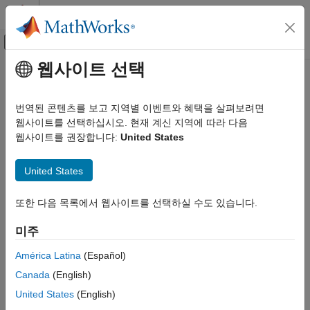
콘텐츠로 바로 가기
MATLAB 도움말 센터
오프캔버스 탐색 메뉴 토글
주요 콘텐츠
웹사이트 선택
문서 홈
테스트 및 계측(T&M)
번역된 콘텐츠를 보고 지역별 이벤트와 혜택을 살펴보려면
카테고리
웹사이트를 선택하십시오. 현재 계신 지역에 따라 다음
웹사이트를 권장합니다:
United States
Data Acquisition Toolbox
이 페이지가 얼마나 도움이 되었습니까?
Data Acquisition Toolbox 시작하기
United States
하드웨어 검색 및 설정
아날로그 입력 및 출력
또한 다음 목록에서 웹사이트를 선택하실 수도 있습니다.
디지털 입력 및 출력
카운터 및 타이머 입력 및 출력
미주
다중채널 오디오 입력값 및 출력값
América Latina
(Español)
주기 파형 생성
Canada
(English)
동시 및 동기화 작업
Simulink 데이터 수집
United States
(English)
TDMS 형식 파일