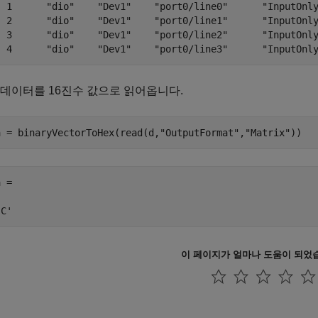
  1      "dio"    "Dev1"    "port0/line0"      "InputOnly
  2      "dio"    "Dev1"    "port0/line1"      "InputOnly
  3      "dio"    "Dev1"    "port0/line2"      "InputOnly
  4      "dio"    "Dev1"    "port0/line3"      "InputOnl
데이터를 16진수 값으로 읽어옵니다.
a = binaryVectorToHex(read(d,
"OutputFormat"
,
"Matrix"
 =

'C'
이 페이지가 얼마나 도움이 되었