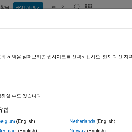
학습
로그인
MATLAB 받기
예제
함수
블록
앱
비디오
Answers
이지는 기계 번역을 사용하여 번역되었습니다. 영어 원문을 보려면
진수 값으로 디지털 데이터 수집하기
트와 혜택을 살펴보려면 웹사이트를 선택하십시오. 현재 계신 지
는 NI 6255의 4개 채널을 사용하여 디지털 데이터를 수집하는 
 연결된 장치를 확인하고 NI 6255의 ID를 찾으십시오.
하실 수도 있습니다.
= daqlist
유럽
Belgium
(English)
Netherlands
(English)


Denmark
(English)
Norway
(English)