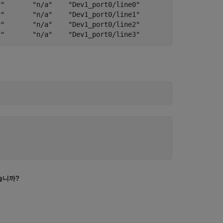
"       "n/a"    "Dev1_port0/line0"

"       "n/a"    "Dev1_port0/line1"

"       "n/a"    "Dev1_port0/line2"

y"       "n/a"    "Dev1_port0/line3"
습니까?