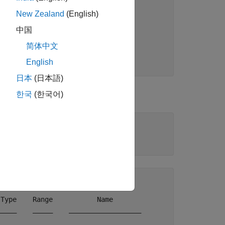
New Zealand
(English)
l             DeviceInfo       

中国
____    _______________________

简体中文
255"    [1×1 daq.ni.DeviceInfo]

English
6363"    [1×1 daq.ni.DeviceInfo]
日本
(日本語)
력 라인을 추가하십시오.
한국
(한국어)
Type    Range           Name       

____    _____    __________________
