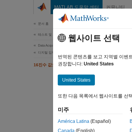
콘텐츠로 바로 가기
MATLAB 도움말 센터
커뮤니티
문서
문서 홈
테스트 및 계측(T&M)
웹사이트 선택
이 페
Data Acquisition Toolbox
16
디지털 입력 및 출력
번역된 콘텐츠를 보고 지역별 이벤
권장합니다:
United States
16진수 값으로 디지털 데이터 수집하기
이 예제
United States
시스템에
또한 다음 목록에서 웹사이트를 선택
dev 
미주
América Latina
(Español)
dev =
Canada
(English)