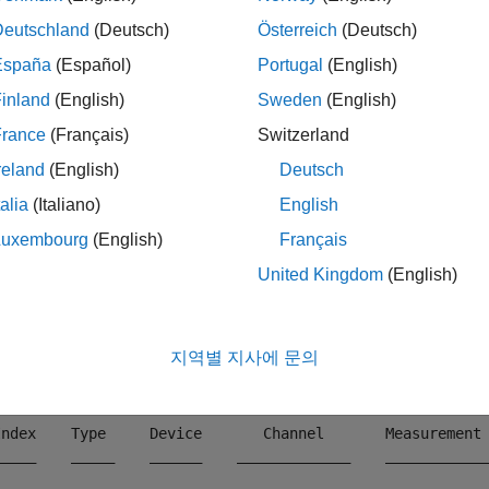
 table

Deutschland
(Deutsch)
Österreich
(Deutsch)
DeviceID                Description                  Mode
España
(Español)
Portugal
(English)
________    ___________________________________    ______
inland
(English)
Sweden
(English)
 "Dev1"     "National Instruments(TM) USB-6255"    "USB-6
France
(Français)
Switzerland
 "Dev2"     "National Instruments(TM) USB-6363"    "USB-
reland
(English)
Deutsch
객체를 생성하고,
의
포트에서 4개의 디지털 입
talia
(Italiano)
English
quisition
Dev1
0
Luxembourg
(English)
Français
daq(
"ni"
);

United Kingdom
(English)
nput(d,
"Dev1"
,
"Port0/Line0:3"
,
"Digital"
);

annels
지역별 지사에 문의
 

Index    Type     Device       Channel       Measurement 
_____    _____    ______    _____________    ____________