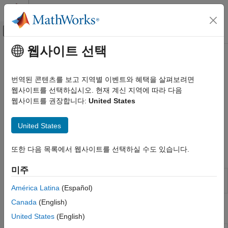
콘텐츠로 바로 가기
MATLAB 도움말 센터
오프캔버스 탐색 메뉴 토글
주요 콘텐츠
웹사이트 선택
문서 홈
ZigBee
무선 통신
번역된 콘텐츠를 보고 지역별 이벤트와 혜택을 살펴보려면
®
ZigBee
프레임 및 파형의 생성 및 디코딩
웹사이트를 선택하십시오. 현재 계신 지역에 따라 다음
Communications Toolbox
여기에 제시된 예제에서는 ZigBee 통신 링크를 보여줍니다.
웹사이트를 권장합니다:
United States
표준 준수 시스템
ZigBee 표준은 저속 단거리 무선망(LR-WPAN)을 위한 네트워크
카테고리
®
(NET) 계층 및 응용(APP) 계층을 규정하고 있으며 IEEE
United States
802.15.4의 PHY 및 MAC 사양을 기반으로 합니다.
3GPP
UWB
또한 다음 목록에서 웹사이트를 선택하실 수도 있습니다.
앱
ZigBee
미주
NFC
무선 파형
변조된 파형을 생성, 손상 추가, 시각화 및
MIL-STD-188
생성기
내보내기
América Latina
(Español)
텔레비전 및 케이블
Canada
(English)
P.25
함수
United States
(English)
FRS/GMRS