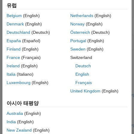
ADS-B 및 AIS
Generate low-rate wireless
lrwpanWaveformGenerator
유럽
personal area waveform
AMR
(R2023a 이후)
Belgium
(English)
Netherlands
(English)
FM
DSSS
Denmark
(English)
Norway
(English)
객체
Deutschland
(Deutsch)
Österreich
(Deutsch)
Configure O-QPSK IEEE 802.15.4
lrwpanOQPSKConfig
España
(Español)
Portugal
(English)
transmission
(R2023a 이후)
Finland
(English)
Sweden
(English)
France
(Français)
Switzerland
추천 예제
Ireland
(English)
Deutsch
Link-Level IEEE 802.15.4 PHY Simulation
Italia
(Italiano)
English
Generate waveforms, decode waveforms and compute BER
Luxembourg
(English)
Français
curves for different PHY specifications of the IEEE 802.15.4™
standard.
United Kingdom
(English)
라이브 스크립트 열기
Recovery of IEEE 802.15.4 OQPSK Signals
아시아 태평양
Implement a practical IEEE 802.15.4™ PHY receiver decoding
Australia
(English)
OQPSK waveforms that may have been received from wireless
radios.
India
(English)
라이브 스크립트 열기
New Zealand
(English)
IEEE 802.15.4 - MAC Frame Generation and Decoding