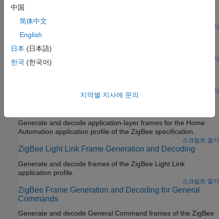
中国
Generate and decode MAC frames of the IEEE 802.15.4™
standard.
简体中文
라이브 스크립트 열기
English
IEEE 802.15.4 - Asynchronous CSMA MAC
日本
(日本語)
Simulate the IEEE 802.15.4™ asynchronous CSMA MAC.
라이브 스크립트 열기
한국
(한국어)
ZigBee NET Frame Generation and Decoding
Generate and decode NET frames of the ZigBee specification.
라이브 스크립트 열기
지역별 지사에 문의
ZigBee Home Automation Frame Generation and
Decoding
Generate and decode application-layer frames for the Home
Automation application profile of the ZigBee specification.
스크립트 열기
ZigBee Light Link Frame Generation and Decoding
Generate and decode frames of the ZigBee Light Link
application profile.
스크립트 열기
ZigBee Frame Generation and Decoding for General
Commands
Generate and decode General Command frames of the ZigBee