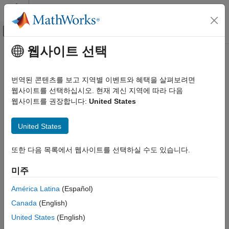
콘텐츠로 바로 가기
MATLAB 도움말 센터
오프캔버스 탐색 메뉴 토글
주요 콘텐츠
웹사이트 선택
문서 홈
removeIntrinsicMacros
코드 생성
번역된 콘텐츠를 보고 지역별 이벤트와 혜택을 살펴보려면
Class:
coder.make.ToolchainInfo
웹사이트를 선택하십시오. 현재 계신 지역에 따라 다음
MATLAB Coder
Namespace:
coder.make
웹사이트를 권장합니다:
United States
Deployment
Custom Toolchain Registration
Remove intrinsic macro
United States
removeIntrinsicMacros
expand all in page
또한 다음 목록에서 웹사이트를 선택하실 수도 있습니다.
ON THIS PAGE
Syntax
Syntax
미주
h.removeIntrinsicMacros(intrnsc_macronames)
Description
Input Arguments
América Latina
(Español)
Description
Examples
Canada
(English)
Version History
removes the
.removeIntrinsicMacros(
)
h
intrnsc_macronames
United States
(English)
See Also
named intrinsic macro from
.
Macros