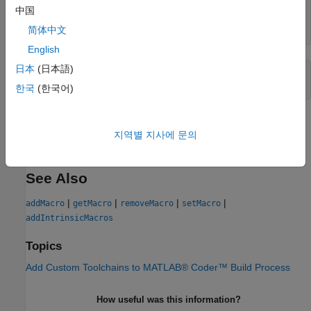
中国
     []

简体中文
English
日本
(日本語)
h.removeIntrinsicMacros(
'GCCROOT'
)

h.getMacro(
'GCCROOT'
한국
(한국어)
Version History
지역별 지사에 문의
Introduced in R2013a
See Also
|
|
|
|
addMacro
getMacro
removeMacro
setMacro
addIntrinsicMacros
Topics
Add Custom Toolchains to MATLAB® Coder™ Build Process
How useful was this information?