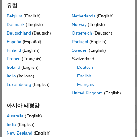
유럽
Input Arguments
Belgium
(English)
Netherlands
(English)
expand all
Denmark
(English)
Norway
(English)
Deutschland
(Deutsch)
Österreich
(Deutsch)
—
ToolchainInfo object handle
h
España
(Español)
Portugal
(English)
variable
Finland
(English)
Sweden
(English)
France
(Français)
Switzerland
—
Intrinsic macro name
intrnsc_macronames
or names
Ireland
(English)
Deutsch
character vector or cell array of character
Italia
(Italiano)
English
vectors
|
string or string array
Luxembourg
(English)
Français
United Kingdom
(English)
Examples
아시아 태평양
h.addIntrinsicMacros(
'GCCROOT'
)

Australia
(English)
h.getMacro(
'GCCROOT'
India
(English)
New Zealand
(English)
ans  = 
