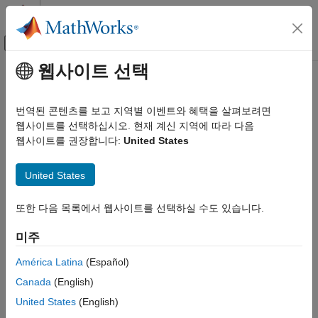
콘텐츠로 바로 가기
MATLAB 도움말 센터
오프캔버스 탐색 메뉴 토글
주요 콘텐츠
웹사이트 선택
문서 홈
Installation
검증 및 확인(V&V), 테스트
번역된 콘텐츠를 보고 지역별 이벤트와 혜택을 살펴보려면
코드 검증
®
Install Polyspace
products for analysis on desktop or server
웹사이트를 선택하십시오. 현재 계신 지역에 따라 다음
Install one or more of these Polyspace product combinations:
웹사이트를 권장합니다:
United States
Polyspace Bug Finder
카테고리
Install
Polyspace Bug Finder™
for desktop usage.
United States
Polyspace Bug Finder
provides a user interface for
Get Started with Polyspace Bug Finder
interactive configuration and results review and also
Installation
또한 다음 목록에서 웹사이트를 선택하실 수도 있습니다.
supports automated runs.
Install Bug Finder for Desktop Usage
미주
Install Bug Finder for Server Usage
Install
Polyspace Bug Finder Server™
and
Polyspace
Running Bug Finder
Access™
for automated runs on servers.
Polyspace Bug
América Latina
(Español)
Finder Server
enables you to perform scheduled runs on a
Configuration
Canada
(English)
server after code submission.
Polyspace Access
provides a
Continuous Integration
United States
(English)
repository for storing results and supports many reviewers
Reviewing and Reporting Results