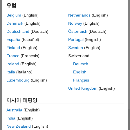
reviewing simultaneously on web browsers.
Tools Qualification and Certification
유럽
Troubleshooting in Polyspace Bug Finder
카테고리
Belgium
(English)
Netherlands
(English)
Denmark
(English)
Norway
(English)
Install Bug Finder for Desktop Usage
Install
Polyspace Bug Finder
on desktops
Deutschland
(Deutsch)
Österreich
(Deutsch)
Install Bug Finder for Server Usage
España
(Español)
Portugal
(English)
Install
Polyspace Bug Finder Server
and
Polyspace Access
Finland
(English)
Sweden
(English)
관련 정보
France
(Français)
Switzerland
Ireland
(English)
Deutsch
Installation and Deployment
(Polyspace as You Code)
Italia
(Italiano)
English
Luxembourg
(English)
Français
이 페이지가 얼마나 도움이 되었습니까?
United Kingdom
(English)
아시아 태평양
Australia
(English)
India
(English)
신뢰 센터
등록 상표
개인정보 취급방침
불법 복제 방지
New Zealand
(English)
애플리케이션 상태
문의하기