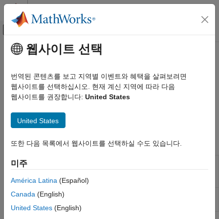
콘텐츠로 바로 가기
MATLAB 도움말 센터
오프캔버스 탐색 메뉴 토글
주요 콘텐츠
웹사이트 선택
문서 홈
Bug Finder Analysis in
MATLAB
검증 및 확인(V&V), 테스트
Coder
번역된 콘텐츠를 보고 지역별 이벤트와 혜택을 살펴보려면
코드 검증
웹사이트를 선택하십시오. 현재 계신 지역에 따라 다음
웹사이트를 권장합니다:
United States
®
Polyspace Bug Finder
Check C/C++ code generated from MATLAB
code for defects
®
Run a Polyspace
analysis on C/C++ code that you generate
Running Bug Finder
United States
from MATLAB code by using
MATLAB Coder™
.
카테고리
Bug Finder Analysis in Polyspace Platform
함수
또한 다음 목록에서 웹사이트를 선택하실 수도 있습니다.
User Interface
Bug Finder Analysis with Windows or Linux
Create an options object to customize
미주
pslinkoptions
Scripts
Polyspace
analysis of generated code or
Bug Finder Analysis with MATLAB Scripts
custom code in
Simulink
model
América Latina
(Español)
Bug Finder Analysis in Simulink
Canada
(English)
Run
Polyspace
analysis on model, system,
pslinkrun
Bug Finder Analysis on Clusters
or S-Function
United States
(English)
Bug Finder Analysis in MATLAB Coder