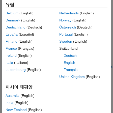
도움말 항목
유럽
Belgium
(English)
Netherlands
(English)
Run Polyspace on C/C++ Code Generated from MATLAB
Code
Denmark
(English)
Norway
(English)
Run Polyspace on generated code and check for run-time
Deutschland
(Deutsch)
Österreich
(Deutsch)
errors.
España
(Español)
Portugal
(English)
Configure Advanced Polyspace Options for Code
Finland
(English)
Sweden
(English)
Generated Using MATLAB Coder
France
(Français)
Switzerland
Configure advanced Polyspace analysis options such as code
Ireland
(English)
Deutsch
metric calculations or compiler options.
Italia
(Italiano)
English
Polyspace Bug Finder Defects Checkers Enabled by Default
Luxembourg
(English)
Français
for Generated Code
United Kingdom
(English)
Look up list of Bug Finder checkers that are enabled by default
when analyzing generated code.
아시아 태평양
관련 정보
Australia
(English)
Configuration
India
(English)
New Zealand
(English)