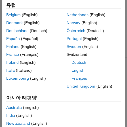
(To be removed) Create
Aero.Node
유럽
node object for use with
virtual reality animation
Belgium
(English)
Netherlands
(English)
(To be removed) Create
Aero.Viewpoint
Denmark
(English)
Norway
(English)
viewpoint object for use in
virtual reality animation
Deutschland
(Deutsch)
Österreich
(Deutsch)
(To be removed) Visualize
España
(Español)
Portugal
(English)
Aero.VirtualRealityAnimation
aerospace animation
Finland
(English)
Sweden
(English)
using virtual reality
animation object
France
(Français)
Switzerland
Ireland
(English)
Deutsch
도움말 항목
Italia
(Italiano)
English
Aerospace Skeletons
Luxembourg
(English)
Français
Aerospace aircraft, rotorcraft and spacecraft skeletons and
United Kingdom
(English)
degrees of freedom.
아시아 태평양
Aerospace Toolbox Animation Objects
Use animation objects to visualize flight data.
Australia
(English)
India
(English)
Aero.VirtualRealityAnimation Objects
New Zealand
(English)
Use Aero.VirtualRealityAnimation objects to visualize flight data