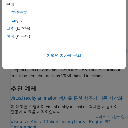
using
Simulink 3D Animation
software.
中国
简体中文
AC3D 파일 및 썸네일 개요
English
AC3D 파일과 해당 썸네일 표입니다.
日本
(日本語)
Aerospace Scenes and Scenarios
한국
(한국어)
Aerospace scenes and scenarios
Transition Aero.VirtualRealityAnimation to Unreal Engine 3D
지역별 지사에 문의
Environment
Use sim3d classes and Simulation 3D blocks for creating and
integrating 3D environments with MATLAB® and Simulink® to
transition from the previous VRML-based functions.
추천 예제
virtual reality animation 객체를 통한 항공기 이륙 시각화
이 예제를 수행하여 virtual reality animation 객체를 사용하여
항공기 이륙을 시각화합니다.
라이브 스크립트 열기
Visualize Aircraft Takeoff using Unreal Engine 3D
Environment