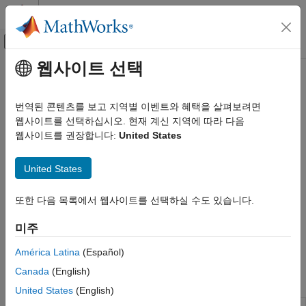
콘텐츠로 바로 가기
MATLAB 도움말 센터
오프캔버스 탐색 메뉴 토글
주요 콘텐츠
웹사이트 선택
문서 홈
클래식 가상 현실 애니메이션
항공우주 및 국방
번역된 콘텐츠를 보고 지역별 이벤트와 혜택을 살펴보려면
®
Simulink
3D Animation™
소프트웨어로 데이터를 시각화
웹사이트를 선택하십시오. 현재 계신 지역에 따라 다음
Aerospace Toolbox
®
®
클래식 가상 현실 세계가 Epic Games
의 Unreal Engine
을
웹사이트를 권장합니다:
United States
궤적 및 자세 시각화
활용한 새로운 3D 환경으로 대체되고 있습니다. 가상 현실 세계를
카테고리
구축하고 모델을 가져오며 VRML 형식을 사용하여 가상 현실
United States
®
세계를 MATLAB
과 Simulink에 연결하는 함수와 블록은 향후
비행 시뮬레이터 인터페이스
릴리스에서 제거될 예정입니다. 대신
Unreal Engine 3D 환경
및
MATLAB 기반 애니메이션
또한 다음 목록에서 웹사이트를 선택하실 수도 있습니다.
Simulation 3D 블록의 클래스를 사용하여 3D 환경을 생성하고
클래식 가상 현실 애니메이션
상호작용하며, 이를 MATLAB과 Simulink에 연결하십시오.
미주
Unreal Engine 3D 환경
시작하려면
Transition Aero.VirtualRealityAnimation to Unreal
비행 계기
Engine 3D Environment
항목을 참조하십시오.
América Latina
(Español)
Canada
(English)
클래스
United States
(English)