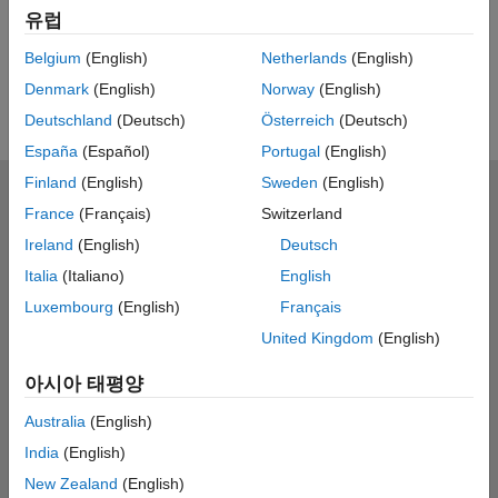
유럽
Belgium
(English)
Netherlands
(English)
Denmark
(English)
Norway
(English)
Deutschland
(Deutsch)
Österreich
(Deutsch)
España
(Español)
Portugal
(English)
Finland
(English)
Sweden
(English)
신뢰 센터
등록 상표
개인정보 취급방침
불법 복제 방지
France
(Français)
Switzerland
애플리케이션 상태
문의하기
Ireland
(English)
Deutsch
© 1994-2026 The MathWorks, Inc.
Italia
(Italiano)
English
Luxembourg
(English)
Français
웹사이트 
한국
United Kingdom
(English)
아시아 태평양
Australia
(English)
India
(English)
New Zealand
(English)