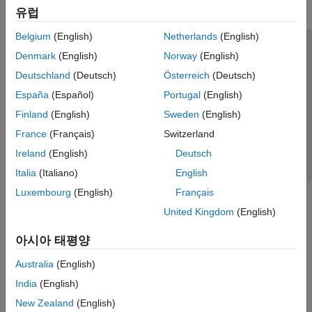
유럽
Belgium
(English)
Netherlands
(English)
신뢰 센터
등록 상표
개인정보 취급방침
불법 복제 방지
Denmark
(English)
Norway
(English)
애플리케이션 상태
문의하기
Deutschland
(Deutsch)
Österreich
(Deutsch)
© 1994-2026 The MathWorks, Inc.
España
(Español)
Portugal
(English)
Finland
(English)
Sweden
(English)
웹사이트 
France
(Français)
Switzerland
한국
Ireland
(English)
Deutsch
Italia
(Italiano)
English
Luxembourg
(English)
Français
United Kingdom
(English)
아시아 태평양
Australia
(English)
India
(English)
New Zealand
(English)