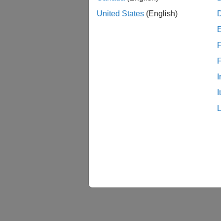
United States
(English)
F
I
I