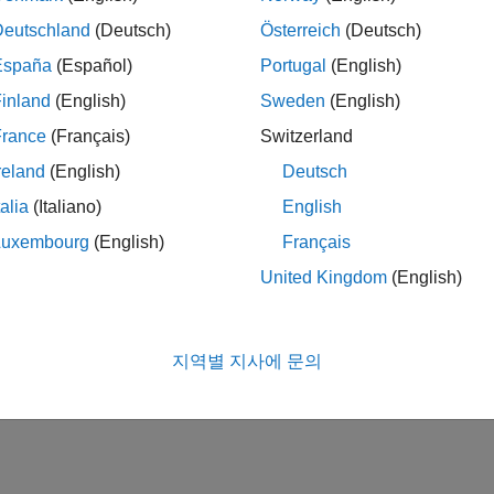
Deutschland
(Deutsch)
Österreich
(Deutsch)
España
(Español)
Portugal
(English)
inland
(English)
Sweden
(English)
France
(Français)
Switzerland
reland
(English)
Deutsch
talia
(Italiano)
English
Luxembourg
(English)
Français
United Kingdom
(English)
지역별 지사에 문의