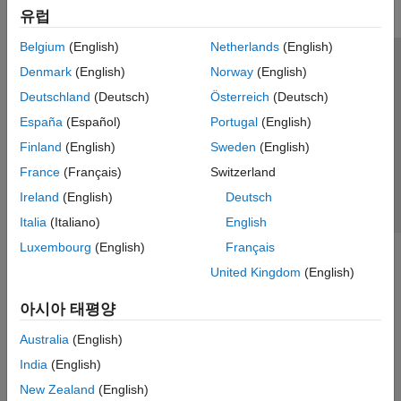
유럽
Belgium
(English)
Netherlands
(English)
신뢰 센터
등록 상표
개인정보 취급방침
불법 복제 방지
Denmark
(English)
Norway
(English)
애플리케이션 상태
문의하기
Deutschland
(Deutsch)
Österreich
(Deutsch)
© 1994-2026 The MathWorks, Inc.
España
(Español)
Portugal
(English)
Finland
(English)
Sweden
(English)
웹사이트 
France
(Français)
Switzerland
한국
Ireland
(English)
Deutsch
Italia
(Italiano)
English
Luxembourg
(English)
Français
United Kingdom
(English)
아시아 태평양
Australia
(English)
India
(English)
New Zealand
(English)