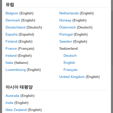
유럽
Belgium
(English)
Netherlands
(English)
신뢰 센터
등록 상표
개인정보 취급방침
불법 복제 방지
Denmark
(English)
Norway
(English)
애플리케이션 상태
문의하기
Deutschland
(Deutsch)
Österreich
(Deutsch)
© 1994-2026 The MathWorks, Inc.
España
(Español)
Portugal
(English)
Finland
(English)
Sweden
(English)
웹사이트 
France
(Français)
Switzerland
한국
Ireland
(English)
Deutsch
Italia
(Italiano)
English
Luxembourg
(English)
Français
United Kingdom
(English)
아시아 태평양
Australia
(English)
India
(English)
New Zealand
(English)