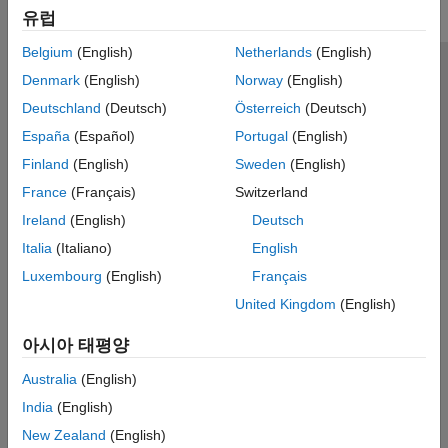
유럽
Belgium
(English)
Netherlands
(English)
신뢰 센터
등록 상표
개인정보 취급방침
불법 복제 방지
Denmark
(English)
Norway
(English)
애플리케이션 상태
문의하기
Deutschland
(Deutsch)
Österreich
(Deutsch)
© 1994-2026 The MathWorks, Inc.
España
(Español)
Portugal
(English)
Finland
(English)
Sweden
(English)
웹사이트 
France
(Français)
Switzerland
한국
Ireland
(English)
Deutsch
Italia
(Italiano)
English
Luxembourg
(English)
Français
United Kingdom
(English)
아시아 태평양
Australia
(English)
India
(English)
New Zealand
(English)