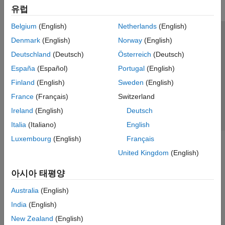
유럽
Belgium
(English)
Netherlands
(English)
신뢰 센터
등록 상표
개인정보 취급방침
불법 복제 방지
Denmark
(English)
Norway
(English)
애플리케이션 상태
문의하기
Deutschland
(Deutsch)
Österreich
(Deutsch)
© 1994-2026 The MathWorks, Inc.
España
(Español)
Portugal
(English)
Finland
(English)
Sweden
(English)
웹사이트 
France
(Français)
Switzerland
한국
Ireland
(English)
Deutsch
Italia
(Italiano)
English
Luxembourg
(English)
Français
United Kingdom
(English)
아시아 태평양
Australia
(English)
India
(English)
New Zealand
(English)