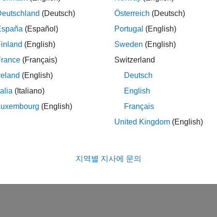
Deutschland
(Deutsch)
Österreich
(Deutsch)
España
(Español)
Portugal
(English)
inland
(English)
Sweden
(English)
France
(Français)
Switzerland
reland
(English)
Deutsch
talia
(Italiano)
English
Luxembourg
(English)
Français
United Kingdom
(English)
지역별 지사에 문의