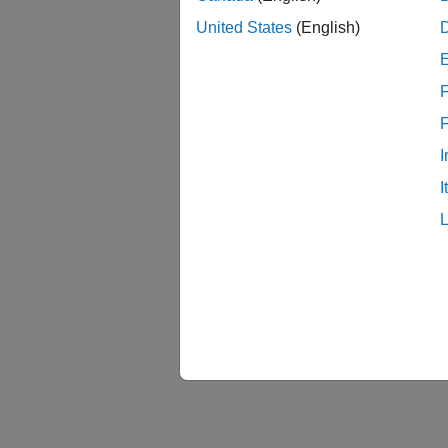
United States
(English)
F
I
I