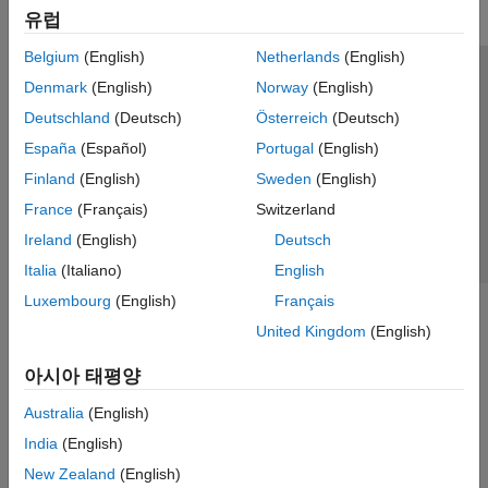
유럽
Belgium
(English)
Netherlands
(English)
신뢰 센터
등록 상표
개인정보 취급방침
불법 복제 방지
Denmark
(English)
Norway
(English)
애플리케이션 상태
문의하기
Deutschland
(Deutsch)
Österreich
(Deutsch)
© 1994-2026 The MathWorks, Inc.
España
(Español)
Portugal
(English)
Finland
(English)
Sweden
(English)
웹사이트 
France
(Français)
Switzerland
한국
Ireland
(English)
Deutsch
Italia
(Italiano)
English
Luxembourg
(English)
Français
United Kingdom
(English)
아시아 태평양
Australia
(English)
India
(English)
New Zealand
(English)