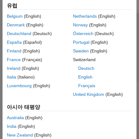
유럽
Belgium
(English)
Netherlands
(English)
신뢰 센터
등록 상표
개인정보 취급방침
불법 복제 방지
Denmark
(English)
Norway
(English)
애플리케이션 상태
문의하기
Deutschland
(Deutsch)
Österreich
(Deutsch)
© 1994-2026 The MathWorks, Inc.
España
(Español)
Portugal
(English)
Finland
(English)
Sweden
(English)
웹사이트 
France
(Français)
Switzerland
한국
Ireland
(English)
Deutsch
Italia
(Italiano)
English
Luxembourg
(English)
Français
United Kingdom
(English)
아시아 태평양
Australia
(English)
India
(English)
New Zealand
(English)