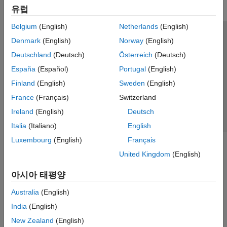
유럽
Belgium
(English)
Netherlands
(English)
신뢰 센터
등록 상표
개인정보 취급방침
불법 복제 방지
Denmark
(English)
Norway
(English)
애플리케이션 상태
문의하기
Deutschland
(Deutsch)
Österreich
(Deutsch)
© 1994-2026 The MathWorks, Inc.
España
(Español)
Portugal
(English)
Finland
(English)
Sweden
(English)
웹사이트 
France
(Français)
Switzerland
한국
Ireland
(English)
Deutsch
Italia
(Italiano)
English
Luxembourg
(English)
Français
United Kingdom
(English)
아시아 태평양
Australia
(English)
India
(English)
New Zealand
(English)