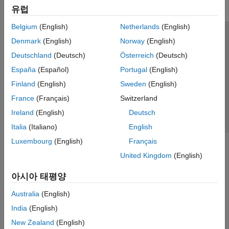
유럽
Belgium
(English)
Netherlands
(English)
신뢰 센터
등록 상표
개인정보 취급방침
불법 복제 방지
Denmark
(English)
Norway
(English)
애플리케이션 상태
문의하기
Deutschland
(Deutsch)
Österreich
(Deutsch)
© 1994-2026 The MathWorks, Inc.
España
(Español)
Portugal
(English)
Finland
(English)
Sweden
(English)
웹사이트 
France
(Français)
Switzerland
한국
Ireland
(English)
Deutsch
Italia
(Italiano)
English
Luxembourg
(English)
Français
United Kingdom
(English)
아시아 태평양
Australia
(English)
India
(English)
New Zealand
(English)