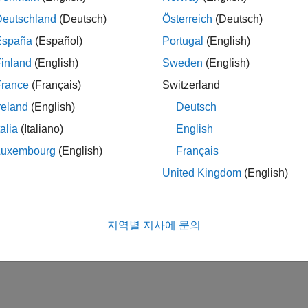
Deutschland
(Deutsch)
Österreich
(Deutsch)
España
(Español)
Portugal
(English)
inland
(English)
Sweden
(English)
France
(Français)
Switzerland
reland
(English)
Deutsch
talia
(Italiano)
English
Luxembourg
(English)
Français
United Kingdom
(English)
지역별 지사에 문의