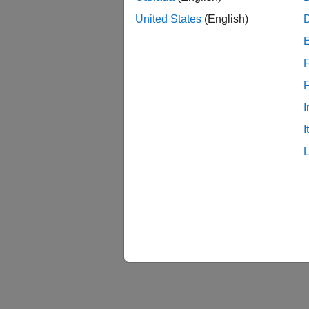
United States
(English)
F
I
I