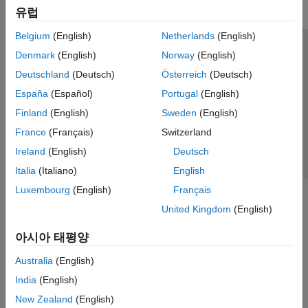
유럽
Belgium
(English)
Netherlands
(English)
신뢰 센터
등록 상표
개인정보 취급방침
불법 복제 방지
Denmark
(English)
Norway
(English)
애플리케이션 상태
문의하기
Deutschland
(Deutsch)
Österreich
(Deutsch)
© 1994-2026 The MathWorks, Inc.
España
(Español)
Portugal
(English)
Finland
(English)
Sweden
(English)
웹사이트 
France
(Français)
Switzerland
한국
Ireland
(English)
Deutsch
Italia
(Italiano)
English
Luxembourg
(English)
Français
United Kingdom
(English)
아시아 태평양
Australia
(English)
India
(English)
New Zealand
(English)