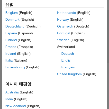
유럽
Belgium
(English)
Netherlands
(English)
신뢰 센터
등록 상표
개인정보 취급방침
불법 복제 방지
Denmark
(English)
Norway
(English)
애플리케이션 상태
문의하기
Deutschland
(Deutsch)
Österreich
(Deutsch)
© 1994-2026 The MathWorks, Inc.
España
(Español)
Portugal
(English)
Finland
(English)
Sweden
(English)
웹사이트 
France
(Français)
Switzerland
한국
Ireland
(English)
Deutsch
Italia
(Italiano)
English
Luxembourg
(English)
Français
United Kingdom
(English)
아시아 태평양
Australia
(English)
India
(English)
New Zealand
(English)