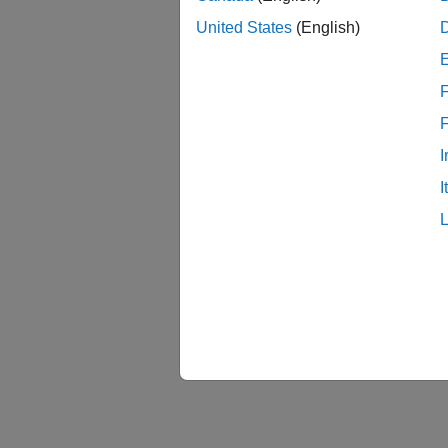
United States
(English)
F
I
I