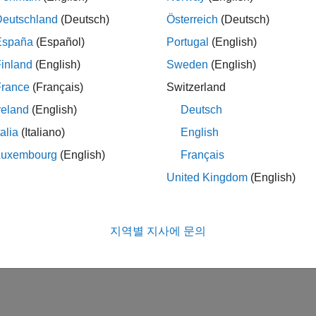
Deutschland
(Deutsch)
Österreich
(Deutsch)
España
(Español)
Portugal
(English)
inland
(English)
Sweden
(English)
France
(Français)
Switzerland
reland
(English)
Deutsch
talia
(Italiano)
English
Luxembourg
(English)
Français
United Kingdom
(English)
지역별 지사에 문의