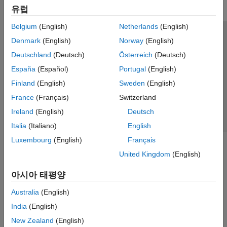
유럽
Belgium
(English)
Netherlands
(English)
신뢰 센터
등록 상표
개인정보 취급방침
불법 복제 방지
Denmark
(English)
Norway
(English)
애플리케이션 상태
문의하기
Deutschland
(Deutsch)
Österreich
(Deutsch)
© 1994-2026 The MathWorks, Inc.
España
(Español)
Portugal
(English)
Finland
(English)
Sweden
(English)
웹사이트 
France
(Français)
Switzerland
한국
Ireland
(English)
Deutsch
Italia
(Italiano)
English
Luxembourg
(English)
Français
United Kingdom
(English)
아시아 태평양
Australia
(English)
India
(English)
New Zealand
(English)