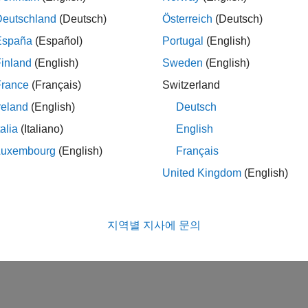
Deutschland
(Deutsch)
Österreich
(Deutsch)
España
(Español)
Portugal
(English)
inland
(English)
Sweden
(English)
France
(Français)
Switzerland
reland
(English)
Deutsch
talia
(Italiano)
English
Luxembourg
(English)
Français
United Kingdom
(English)
지역별 지사에 문의