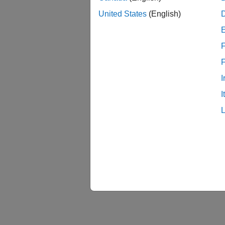
United States
(English)
F
I
I