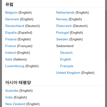
유럽
Belgium
(English)
Netherlands
(English)
신뢰 센터
등록 상표
개인정보 취급방침
불법 복제 방지
Denmark
(English)
Norway
(English)
애플리케이션 상태
문의하기
Deutschland
(Deutsch)
Österreich
(Deutsch)
© 1994-2026 The MathWorks, Inc.
España
(Español)
Portugal
(English)
Finland
(English)
Sweden
(English)
웹사이트 
France
(Français)
Switzerland
한국
Ireland
(English)
Deutsch
Italia
(Italiano)
English
Luxembourg
(English)
Français
United Kingdom
(English)
아시아 태평양
Australia
(English)
India
(English)
New Zealand
(English)