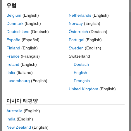
유럽
Belgium
(English)
Netherlands
(English)
신뢰 센터
등록 상표
개인정보 취급방침
불법 복제 방지
Denmark
(English)
Norway
(English)
애플리케이션 상태
문의하기
Deutschland
(Deutsch)
Österreich
(Deutsch)
© 1994-2026 The MathWorks, Inc.
España
(Español)
Portugal
(English)
Finland
(English)
Sweden
(English)
웹사이트 
France
(Français)
Switzerland
한국
Ireland
(English)
Deutsch
Italia
(Italiano)
English
Luxembourg
(English)
Français
United Kingdom
(English)
아시아 태평양
Australia
(English)
India
(English)
New Zealand
(English)