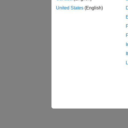
United States
(English)
F
I
I