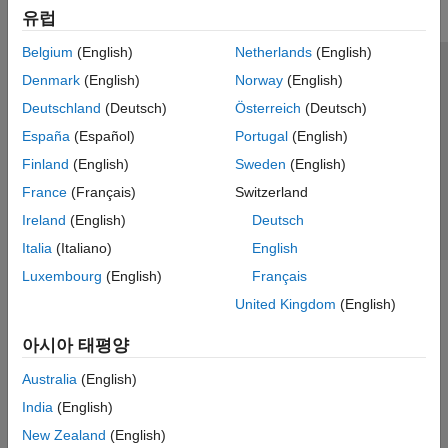
유럽
Belgium
(English)
Netherlands
(English)
신뢰 센터
등록 상표
개인정보 취급방침
불법 복제 방지
Denmark
(English)
Norway
(English)
애플리케이션 상태
문의하기
Deutschland
(Deutsch)
Österreich
(Deutsch)
© 1994-2026 The MathWorks, Inc.
España
(Español)
Portugal
(English)
Finland
(English)
Sweden
(English)
웹사이트 
France
(Français)
Switzerland
한국
Ireland
(English)
Deutsch
Italia
(Italiano)
English
Luxembourg
(English)
Français
United Kingdom
(English)
아시아 태평양
Australia
(English)
India
(English)
New Zealand
(English)