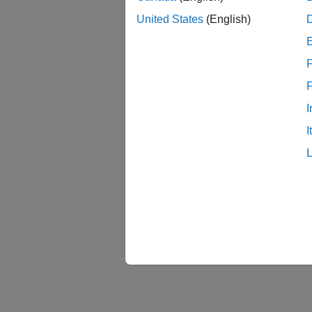
United States
(English)
F
I
I