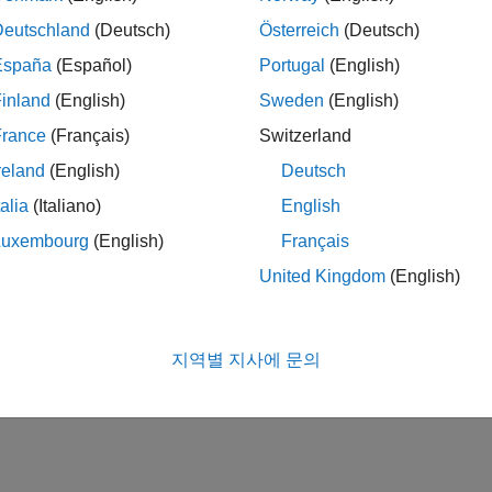
Deutschland
(Deutsch)
Österreich
(Deutsch)
España
(Español)
Portugal
(English)
inland
(English)
Sweden
(English)
France
(Français)
Switzerland
reland
(English)
Deutsch
talia
(Italiano)
English
Luxembourg
(English)
Français
United Kingdom
(English)
지역별 지사에 문의