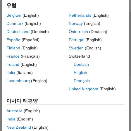
유럽
Belgium
(English)
Netherlands
(English)
신뢰 센터
등록 상표
개인정보 취급방침
불법 복제 방지
Denmark
(English)
Norway
(English)
애플리케이션 상태
문의하기
Deutschland
(Deutsch)
Österreich
(Deutsch)
© 1994-2026 The MathWorks, Inc.
España
(Español)
Portugal
(English)
Finland
(English)
Sweden
(English)
웹사이트 
France
(Français)
Switzerland
한국
Ireland
(English)
Deutsch
Italia
(Italiano)
English
Luxembourg
(English)
Français
United Kingdom
(English)
아시아 태평양
Australia
(English)
India
(English)
New Zealand
(English)