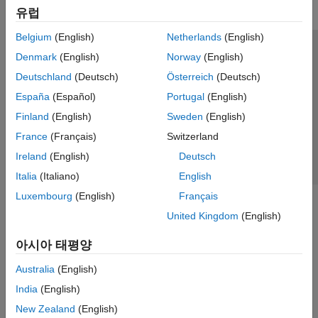
유럽
Belgium
(English)
Netherlands
(English)
신뢰 센터
등록 상표
개인정보 취급방침
불법 복제 방지
Denmark
(English)
Norway
(English)
애플리케이션 상태
문의하기
Deutschland
(Deutsch)
Österreich
(Deutsch)
© 1994-2026 The MathWorks, Inc.
España
(Español)
Portugal
(English)
Finland
(English)
Sweden
(English)
웹사이트 
France
(Français)
Switzerland
한국
Ireland
(English)
Deutsch
Italia
(Italiano)
English
Luxembourg
(English)
Français
United Kingdom
(English)
아시아 태평양
Australia
(English)
India
(English)
New Zealand
(English)