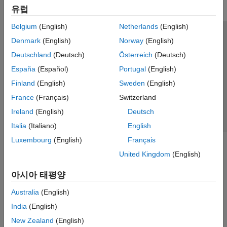
유럽
Belgium
(English)
Netherlands
(English)
신뢰 센터
등록 상표
개인정보 취급방침
불법 복제 방지
Denmark
(English)
Norway
(English)
애플리케이션 상태
문의하기
Deutschland
(Deutsch)
Österreich
(Deutsch)
© 1994-2026 The MathWorks, Inc.
España
(Español)
Portugal
(English)
Finland
(English)
Sweden
(English)
웹사이트 
France
(Français)
Switzerland
한국
Ireland
(English)
Deutsch
Italia
(Italiano)
English
Luxembourg
(English)
Français
United Kingdom
(English)
아시아 태평양
Australia
(English)
India
(English)
New Zealand
(English)