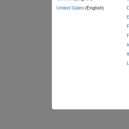
United States
(English)
F
I
I