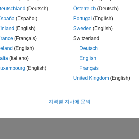
Deutschland
(Deutsch)
Österreich
(Deutsch)
España
(Español)
Portugal
(English)
inland
(English)
Sweden
(English)
France
(Français)
Switzerland
reland
(English)
Deutsch
talia
(Italiano)
English
Luxembourg
(English)
Français
United Kingdom
(English)
지역별 지사에 문의